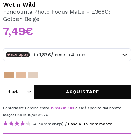
VOGLIO REGISTRARMI
Wet n Wild
Fondotinta Photo Focus Matte - E368C:
Creando un account su Maquibeauty.it potrai fare i tuoi
Golden Beige
acquisti velocemente, controllare lo stato dei tuoi ordini e
consultare le tue operazioni precedenti.
7,49€
CREARE UN ACCOUNT
ACQUISTARE
Confermare l'ordine entro
19
h
:
37
m
:
38
s
e sarà spedito dal nostro
magazzino
in 10/08/2026
54 comment(s) /
Lascia un commento