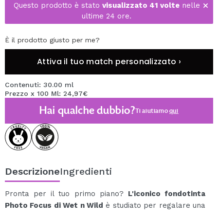
Questo prodotto è stato
visualizzato 41 volte
nelle
ultime 24 ore.
È il prodotto giusto per me?
Attiva il tuo match personalizzato ›
Contenuti: 30.00 ml
Prezzo x 100 Ml: 24,97€
Hai qualche dubbio?
Ti aiutiamo
qui
Descrizione
Ingredienti
Pronta per il tuo primo piano?
L'iconico fondotinta
Photo Focus di Wet n Wild
è studiato per regalare una
pelle impeccabile con qualsiasi luce.