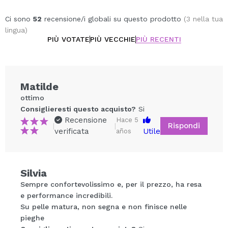
Ci sono
52
recensione/i globali su questo prodotto
(3 nella tua
lingua)
PIÙ VOTATE
PIÙ VECCHIE
PIÙ RECENTI
Matilde
ottimo
Consiglieresti questo acquisto?
Si
Recensione
Hace 5
Rispondi
|
|
verificata
Utile
años
Silvia
Condividi un video o una foto
Sempre confortevolissimo e, per il prezzo, ha resa
Il tuo video potrebbe essere il primo. Immaginalo...
e performance incredibili.
Su pelle matura, non segna e non finisce nelle
pieghe
Consiglieresti questo acquisto?
Si
No