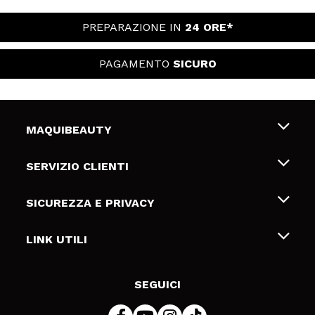
PREPARAZIONE IN
24 ORE*
PAGAMENTO
SICURO
MAQUIBEAUTY
Chi siamo
SERVIZIO CLIENTI
Offerte di lavoro
Spedizioni & Resi
SICUREZZA E PRIVACY
Gift Cards
Recesso / Resi
Termini e condizioni
LINK UTILI
Metodi di pagamamento
Informativa sulla privacy
Contattaci
Politica Cookies
SEGUICI
Risoluzione delle controversie online (ODR)