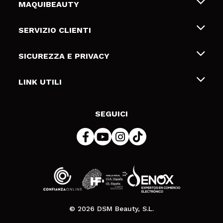
MAQUIBEAUTY
Chi siamo
SERVIZIO CLIENTI
Offerte di lavoro
Spedizioni & Resi
SICUREZZA E PRIVACY
Gift Cards
Recesso / Resi
Termini e condizioni
LINK UTILI
Metodi di pagamamento
Informativa sulla privacy
Contattaci
Politica Cookies
SEGUICI
Risoluzione delle controversie online (ODR)
© 2026 DSM Beauty, S.L.