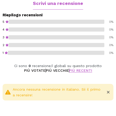
Ideale per:
Scrivi una recensione
Pelle sensibile, disidratata o esposta ad agenti
aggressivi ambientali
Riepilogo recensioni
Climi secchi, freddi o riscaldati/condizionati
5
0%
Portalo nella borsa e usalo in qualsiasi momento
4
0%
Prova una freschezza immediata e un'idratazione
3
0%
duratura. La tua pelle sarà protetta e radiosa per tutto
il giorno!
2
0%
1
0%
Cruelty free.
Vegan.
Ci sono
0
recensione/i globali su questo prodotto
PIÙ VOTATE
PIÙ VECCHIE
PIÙ RECENTI
Ancora nessuna recensione in italiano. Sii il primo
a recensire!