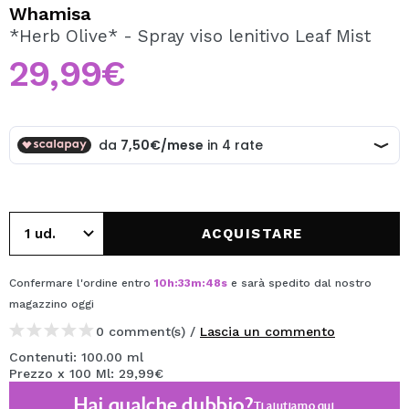
VOGLIO REGISTRARMI
Whamisa
*Herb Olive* - Spray viso lenitivo Leaf Mist
Creando un account su Maquibeauty.it potrai fare i tuoi
acquisti velocemente, controllare lo stato dei tuoi ordini e
29,99€
consultare le tue operazioni precedenti.
CREARE UN ACCOUNT
ACQUISTARE
Confermare l'ordine entro
10
h
:
33
m
:
48
s
e sarà spedito dal nostro
magazzino
oggi
0 comment(s) /
Lascia un commento
Contenuti: 100.00 ml
Prezzo x 100 Ml: 29,99€
Hai qualche dubbio?
Ti aiutiamo
qui