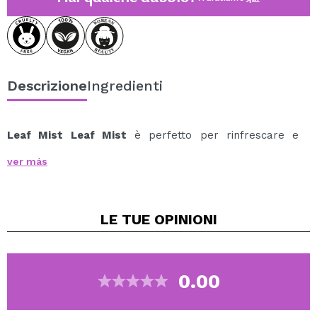
Descrizione
Ingredienti
Leaf Mist Leaf Mist
è perfetto per rinfrescare e
idratare la pelle in qualsiasi momento della giornata.
ver más
Grazie alla sua formula vegana e naturale, ricca di aloe
vera, acqua di rose ed estratto di centella asiatica,
lenisce i rossori, riduce le irritazioni e rafforza la
LE TUE
OPINIONI
barriera cutanea, donando sollievo immediato alla
pelle sensibile, secca o reattiva.
Arricchito con gli esclusivi ingredienti fermentati di
Whamisa, riequilibra il microbioma e migliora
0.00
l'assorbimento dei principi attivi, rendendo ogni spruzzo
più efficace.