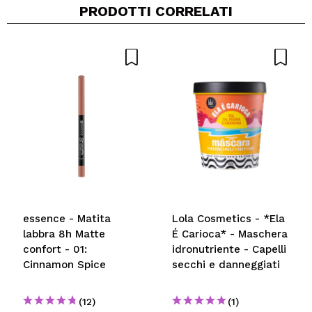
PRODOTTI CORRELATI
Condividi un video o una foto
Il tuo video potrebbe essere il primo. Immaginalo...
Consiglieresti questo acquisto?
Si
No
5/5
INVIA
essence - Matita
Lola Cosmetics - *Ela
labbra 8h Matte
É Carioca* - Maschera
confort - 01:
idronutriente - Capelli
Cinnamon Spice
secchi e danneggiati
(12)
(1)