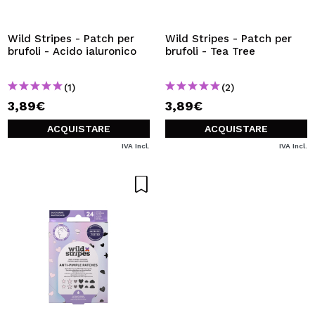
VOGLIO REGISTRARMI
Creando un account su Maquibeauty.it potrai fare i tuoi
Wild Stripes - Patch per
Wild Stripes - Patch per
acquisti velocemente, controllare lo stato dei tuoi ordini e
brufoli - Acido ialuronico
brufoli - Tea Tree
consultare le tue operazioni precedenti.
(1)
(2)
3,89€
3,89€
CREARE UN ACCOUNT
ACQUISTARE
ACQUISTARE
IVA Incl.
IVA Incl.