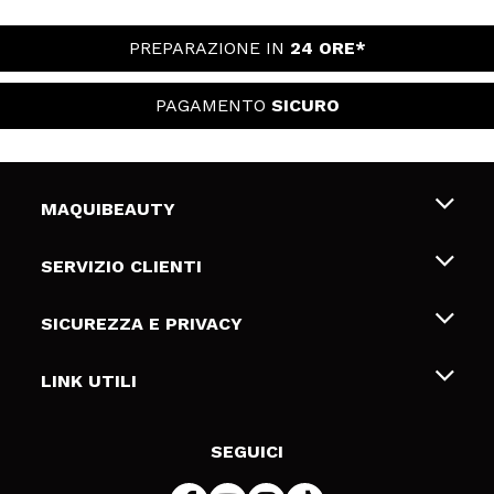
PREPARAZIONE IN
24 ORE*
PAGAMENTO
SICURO
MAQUIBEAUTY
Chi siamo
SERVIZIO CLIENTI
Offerte di lavoro
Spedizioni & Resi
SICUREZZA E PRIVACY
Gift Cards
Recesso / Resi
Termini e condizioni
LINK UTILI
Metodi di pagamamento
Informativa sulla privacy
Contattaci
Politica Cookies
SEGUICI
Risoluzione delle controversie online (ODR)