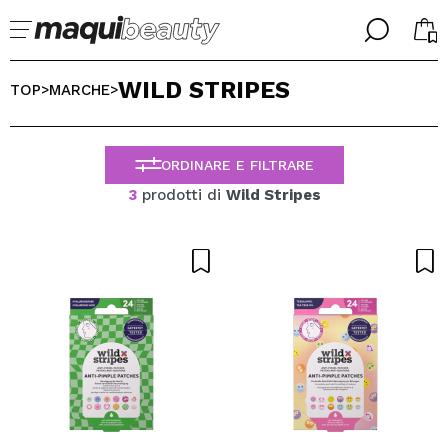
╳
╳
WILD STRIPES
SELEZIONA LA TUA LINGUA
TOP
MARCHE
>
>
Sono già #maquilover, ho un account
BENVENUTO!
ITALIANO
ESPAÑOL
ORDINARE E FILTRARE
ENGLISH
3
prodotti di
Wild Stripes
FRANCES
ALEMAN
PORTUGUESE
Ha dimenticato la password?
Non ho un account qui