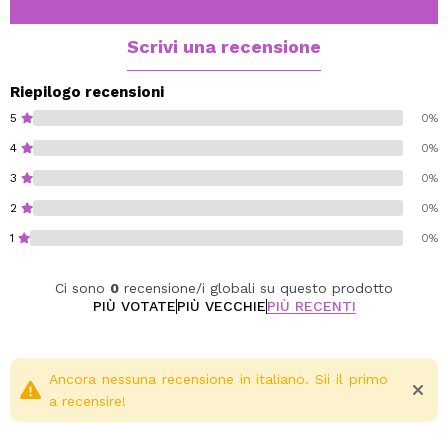
Ottieni una copertura completa e nessun effetto
flashback.
Scrivi una recensione
CX18.5 per pelli scure con sottotono caldo-oliva.
Cruelty free.
Riepilogo recensioni
5
0%
4
0%
3
0%
2
0%
1
0%
Ci sono
0
recensione/i globali su questo prodotto
PIÙ VOTATE
PIÙ VECCHIE
PIÙ RECENTI
Ancora nessuna recensione in italiano. Sii il primo
a recensire!