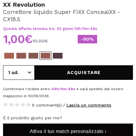
VOGLIO REGISTRARMI
XX Revolution
Correttore liquido Super FiXX ConcealXX -
Creando un account su Maquibeauty.it potrai fare i tuoi
CX18.5
acquisti velocemente, controllare lo stato dei tuoi ordini e
consultare le tue operazioni precedenti.
Questa offerta termina tra:
02
giorni
10
h
:
11
m
:
48
s
1,00€
-90%
10,00€
CREARE UN ACCOUNT
ACQUISTARE
Confermare l'ordine entro
09
h
:
11
m
:
48
s
e sarà spedito dal nostro
magazzino
in 10/08/2026
0 comment(s) /
Lascia un commento
È il prodotto giusto per me?
Attiva il tuo match personalizzato ›