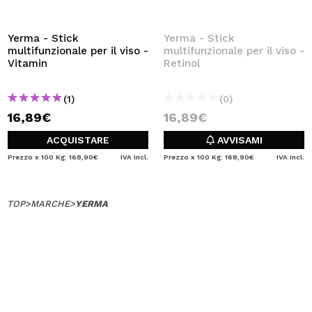
VOGLIO REGISTRARMI
Creando un account su Maquibeauty.it potrai fare i tuoi
Yerma - Stick
Yerma - Stick
acquisti velocemente, controllare lo stato dei tuoi ordini e
multifunzionale per il viso -
multifunzionale per il viso -
consultare le tue operazioni precedenti.
Vitamin
Retinol
(1)
(0)
CREARE UN ACCOUNT
16,89€
16,89€
ACQUISTARE
AVVISAMI
Prezzo x 100 Kg: 168,90€
IVA Incl.
Prezzo x 100 Kg: 168,90€
IVA Incl.
TOP
>
MARCHE
>
YERMA