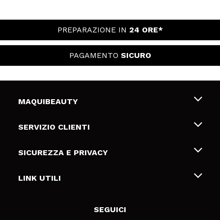
PREPARAZIONE IN
24 ORE*
PAGAMENTO
SICURO
MAQUIBEAUTY
Chi siamo
SERVIZIO CLIENTI
Offerte di lavoro
Spedizioni & Resi
SICUREZZA E PRIVACY
Gift Cards
Recesso / Resi
Termini e condizioni
LINK UTILI
Metodi di pagamamento
Informativa sulla privacy
Contattaci
Politica Cookies
SEGUICI
Risoluzione delle controversie online (ODR)