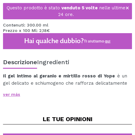
Questo prodotto è stato
venduto 5 volte
nelle ultime
24 ore.
Contenuti: 300.00 ml
Prezzo x 100 Ml: 2,18€
Hai qualche dubbio?
Ti aiutiamo
qui
Descrizione
Ingredienti
Il gel intimo al geranio e mirtillo rosso di Yope
è un
gel delicato e schiumogeno che rafforza delicatamente
il microbioma per proteggere le zone sensibili dalle
ver más
irritazioni.
Contiene acqua essenziale di geranio per rafforzare il
sistema immunitario contro le infezioni ed estratto di
LE TUE
OPINIONI
mirtillo rosso per accelerare la rigenerazione.
L'estratto di banana e il pantenolo hanno un effetto
calmante.