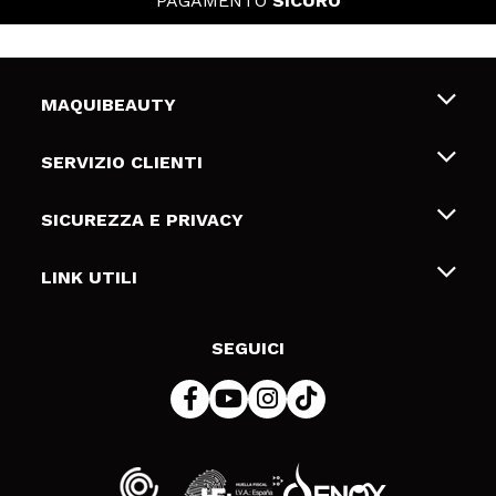
PAGAMENTO
SICURO
MAQUIBEAUTY
Chi siamo
SERVIZIO CLIENTI
Offerte di lavoro
Spedizioni & Resi
SICUREZZA E PRIVACY
Gift Cards
Recesso / Resi
Termini e condizioni
LINK UTILI
Metodi di pagamamento
Informativa sulla privacy
Contattaci
Politica Cookies
SEGUICI
Risoluzione delle controversie online (ODR)