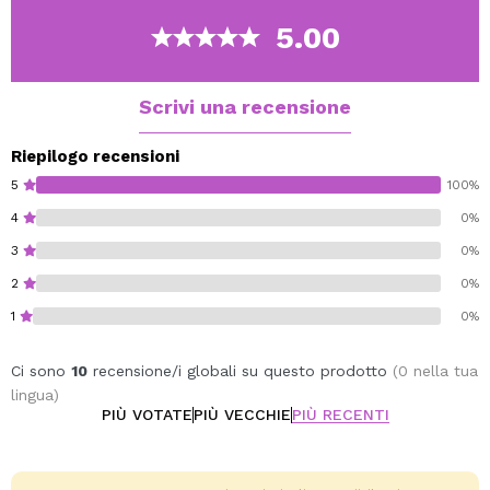
I prebiotici e l'acqua di riso fermentata rafforzano il
5.00
microbioma.
Con acido lattico per riequilibrare il pH e detergenti
delicati e sicuri, per un comfort duraturo sulla pelle.
Scrivi una recensione
Questo gel è perfetto per mantenere l'igiene intima.
Riepilogo recensioni
Yope
5
100%
Vegan.
4
0%
3
0%
2
0%
1
0%
Ci sono
10
recensione/i globali su questo prodotto
(0 nella tua
lingua)
PIÙ VOTATE
PIÙ VECCHIE
PIÙ RECENTI