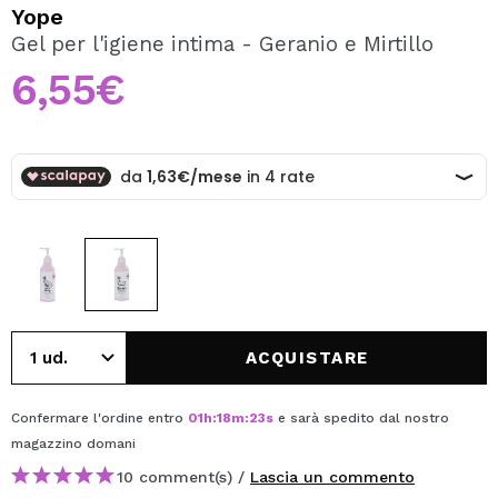
VOGLIO REGISTRARMI
Yope
Gel per l'igiene intima - Geranio e Mirtillo
Creando un account su Maquibeauty.it potrai fare i tuoi
acquisti velocemente, controllare lo stato dei tuoi ordini e
6,55€
consultare le tue operazioni precedenti.
CREARE UN ACCOUNT
ACQUISTARE
Confermare l'ordine entro
01
h
:
18
m
:
23
s
e sarà spedito dal nostro
magazzino
domani
10 comment(s) /
Lascia un commento