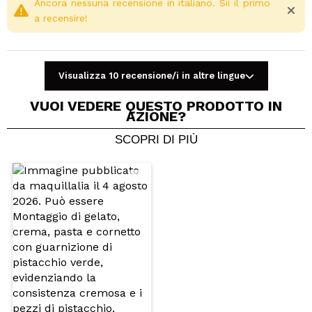
Ancora nessuna recensione in italiano. Sii il primo
a recensire!
Visualizza 10 recensione/i in altre lingue
VUOI VEDERE QUESTO PRODOTTO IN
AZIONE?
SCOPRI DI PIÙ
Condividi un video o una foto
Il tuo video potrebbe essere il primo. Immaginalo...
Consiglieresti questo acquisto?
Si
No
5/5
INVIA