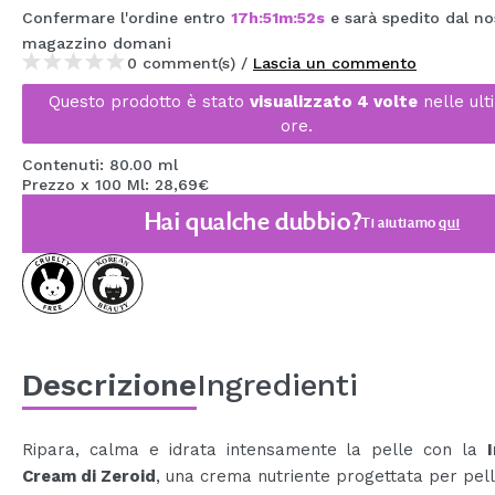
Confermare l'ordine entro
17
h
:
51
m
:
52
s
e sarà spedito dal no
MAQUIFARMA
magazzino
domani
KOREA ZONE
0 comment(s) /
Lascia un commento
Questo prodotto è stato
visualizzato 4 volte
nelle ult
TRAVEL SIZE
ore.
NATURE
Contenuti: 80.00 ml
Prezzo x 100 Ml: 28,69€
Hai qualche dubbio?
Ti aiutiamo
qui
SPECIALE
OUTLET
SONO TORNATI!
PROSSIMAMENTE
Descrizione
Ingredienti
BLOG
Ripara, calma e idrata intensamente la pelle con la
Cream di Zeroid
, una crema nutriente progettata per pell