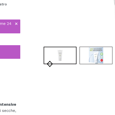
stro
ime 24
Intensive
i secche,