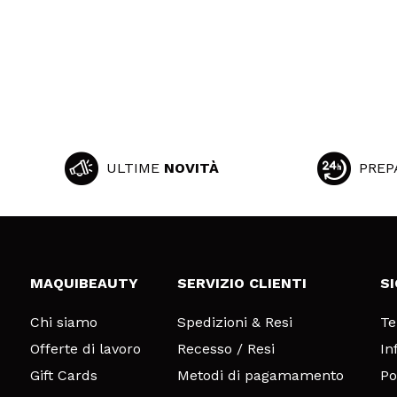
ULTIME
NOVITÀ
PREP
MAQUIBEAUTY
SERVIZIO CLIENTI
S
Chi siamo
Spedizioni & Resi
Te
Offerte di lavoro
Recesso / Resi
In
Gift Cards
Metodi di pagamamento
Po