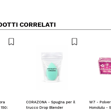
Condividi un video o una foto
Il tuo video potrebbe essere il primo. Immaginalo...
DOTTI CORRELATI
5/
to acquisto?
Si
No
A
bra
CORAZONA - Spugna per il
W7 - Polve
 150:
trucco Drop Blender
Honolulu - 