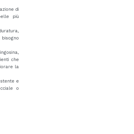
azione di
elle più
ratura,
a bisogno
ingosina,
ienti che
iorare la
istente e
cciale o