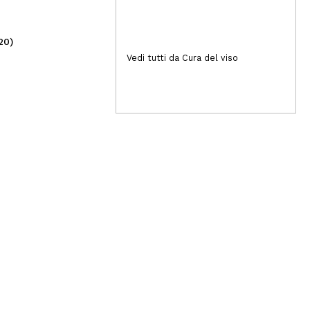
20)
(4)
3,59€
3,
Vedi tutti da Cura del viso