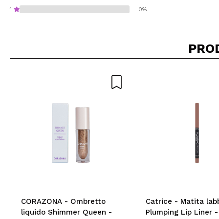
1
0%
PRO
Consiglieresti ques
INVI
CORAZONA - Ombretto
Catrice - Matita lab
liquido Shimmer Queen -
Plumping Lip Liner -