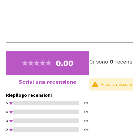
0.00
Ci sono
0
recensi
Scrivi una recensione
Ancora nessuna r
Riepilogo recensioni
5
0%
4
0%
3
0%
2
0%