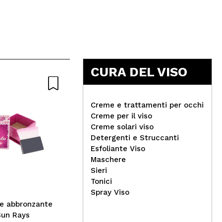
5
CURA DEL VISO
Creme e trattamenti per occhi
Creme per il viso
Creme solari viso
Beter - Pettine districante
IDC
Detergenti e Struccanti
Ocean
Pad
Esfoliante Viso
Maschere
Sieri
Tonici
Spray Viso
re abbronzante
Sun Rays