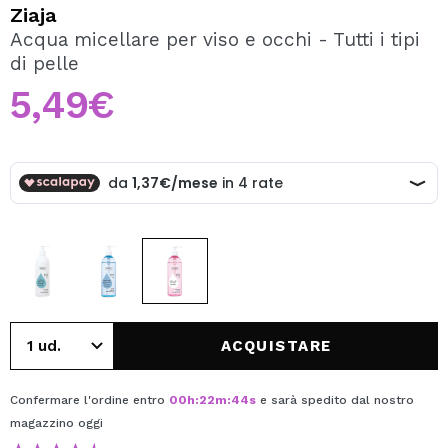
VOGLIO REGISTRARMI
Ziaja
Acqua micellare per viso e occhi - Tutti i tipi
Creando un account su Maquibeauty.it potrai fare i tuoi
di pelle
acquisti velocemente, controllare lo stato dei tuoi ordini e
consultare le tue operazioni precedenti.
5,49€
CREARE UN ACCOUNT
ACQUISTARE
Confermare l'ordine entro
00
h
:
22
m
:
44
s
e sarà spedito dal nostro
magazzino
oggi