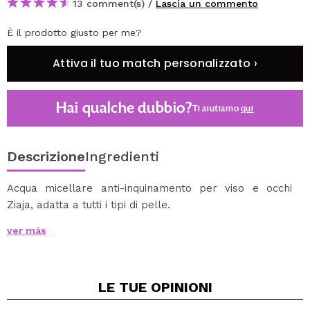
13 comment(s) /
Lascia un commento
È il prodotto giusto per me?
Attiva il tuo match personalizzato ›
Hai qualche dubbio?
Ti aiutiamo
qui
Descrizione
Ingredienti
Acqua micellare anti-inquinamento per viso e occhi
Ziaja, adatta a tutti i tipi di pelle.
Con una formulazione delicata, quest'acqua micellare
ver más
rimuove efficacemente il trucco, soprattutto quello
delle ciglia.
Purifica la pelle dalle impurità e dalle polveri nocive
LE TUE
OPINIONI
dall'inquinamento ambientale.
Con una sola applicazione si pulisce l'85% delle