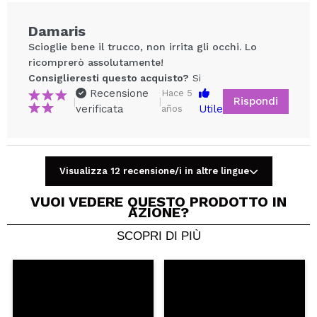
Damaris
Scioglie bene il trucco, non irrita gli occhi. Lo
ricomprerò assolutamente!
Consiglieresti questo acquisto?
Si
Recensione
Hace 5
Rispondi
|
|
verificata
Utile
años
Condividi un video o una foto
Visualizza 12 recensione/i in altre lingue
Il tuo video potrebbe essere il primo. Immaginalo...
VUOI VEDERE QUESTO PRODOTTO IN
AZIONE?
Consiglieresti questo acquisto?
Si
No
SCOPRI DI PIÙ
5/5
INVIA