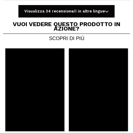
Visualizza 34 recensione/i in altre lingue
VUOI VEDERE QUESTO PRODOTTO IN
AZIONE?
SCOPRI DI PIÙ
Condividi un video o una foto
Il tuo video potrebbe essere il primo. Immaginalo...
Consiglieresti questo acquisto?
Si
No
5/5
INVIA