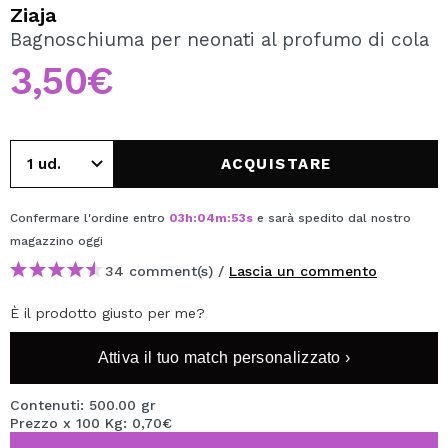
VOGLIO REGISTRARMI
Ziaja
Bagnoschiuma per neonati al profumo di cola
Creando un account su Maquibeauty.it potrai fare i tuoi
acquisti velocemente, controllare lo stato dei tuoi ordini e
3,50€
consultare le tue operazioni precedenti.
CREARE UN ACCOUNT
ACQUISTARE
Confermare l'ordine entro
03
h
:
04
m
:
53
s
e sarà spedito dal nostro
magazzino
oggi
34 comment(s) /
Lascia un commento
È il prodotto giusto per me?
Attiva il tuo match personalizzato ›
Contenuti: 500.00 gr
Prezzo x 100 Kg: 0,70€