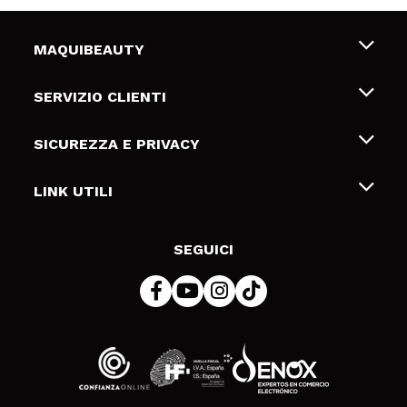
MAQUIBEAUTY
Chi siamo
SERVIZIO CLIENTI
Offerte di lavoro
Spedizioni & Resi
SICUREZZA E PRIVACY
Gift Cards
Recesso / Resi
Termini e condizioni
LINK UTILI
Metodi di pagamamento
Informativa sulla privacy
Contattaci
Politica Cookies
SEGUICI
Risoluzione delle controversie online (ODR)