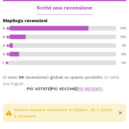
grazie al suo delizioso profumo di cola.
Scrivi una recensione
Testato su bambini di età superiore a 3 anni sotto la
supervisione di pediatri e dermatologi.
Riepilogo recensioni
5
74%
Vegan.
4
15%
Cruelty free.
3
3%
2
9%
1
0%
Ci sono
34
recensione/i globali su questo prodotto
(0 nella
tua lingua)
PIÙ VOTATE
PIÙ VECCHIE
PIÙ RECENTI
Ancora nessuna recensione in italiano. Sii il primo
a recensire!