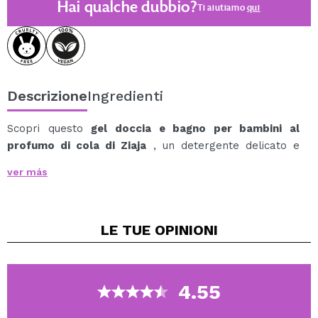
Hai qualche dubbio?
Ti aiutiamo
qui
Descrizione
Ingredienti
Scopri questo
gel doccia e bagno per bambini al
profumo di cola di Ziaja
, un detergente delicato e
divertente pensato per prendersi cura della pelle dei
ver más
bambini a partire dai 3 anni.
La sua formula vegana contiene il 95% di ingredienti di
origine naturale e delicati agenti detergenti di origine
LE TUE
OPINIONI
vegetale che detergono la pelle con delicatezza, senza
seccarla o causare irritazioni.
Crea una schiuma piacevole e aiuta a proteggere la
pelle dalla disidratazione, rispettandone il pH naturale.
4.55
Ideale per bambini con pelle secca, disidratata o
normale, rende il momento del bagnetto più piacevole