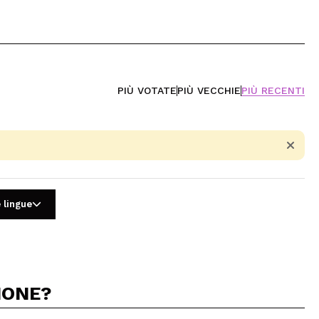
PIÙ VOTATE
PIÙ VECCHIE
PIÙ RECENTI
 lingue
IONE?