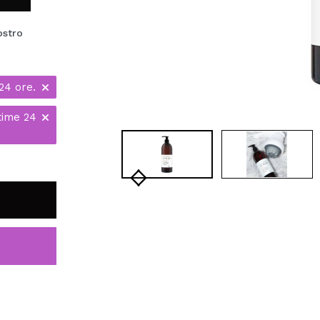
ostro
24 ore.
time 24