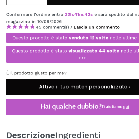
MAQUIFARMA
Confermare l'ordine entro
23
h
:
41
m
:
41
s
e sarà spedito dal n
KOREA ZONE
magazzino
in 10/08/2026
45 comment(s) /
Lascia un commento
TRAVEL SIZE
Questo prodotto è stato
venduto 12 volte
nelle ultime 
NATURE
Questo prodotto è stato
visualizzato 44 volte
nelle ul
ore.
SPECIALE
È il prodotto giusto per me?
OUTLET
Attiva il tuo match personalizzato ›
SONO TORNATI!
PROSSIMAMENTE
Hai qualche dubbio?
Ti aiutiamo
qui
BLOG
Descrizione
Ingredienti