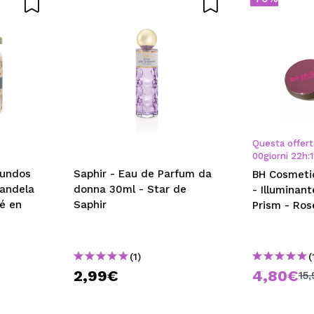
Questa offert
00
giorni
22
h
:
1
Mundos
Saphir - Eau de Parfum da
BH Cosmeti
Candela
donna 30ml - Star de
- Illuminant
fé en
Saphir
Prism - Ros
(1)
(
2,99€
4,80€
15