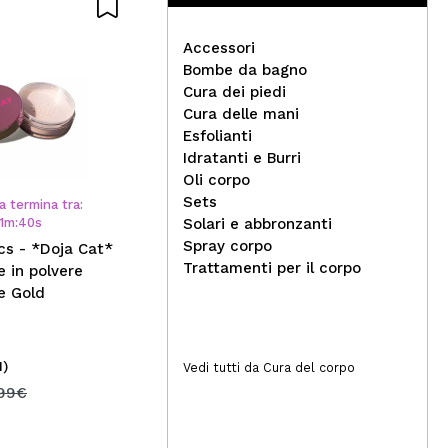
Accessori
Bombe da bagno
Cura dei piedi
Cura delle mani
IDC
Esfolianti
Revolution - Primer color
in 
Idratanti e Burri
crema Superbase Colour
re
Oli corpo
Correcting - Green
Sets
a termina tra:
1
m
:
39
s
Solari e abbronzanti
Spray corpo
cs - *Doja Cat*
Trattamenti per il corpo
e in polvere
e Gold
1)
(5)
Vedi tutti da Cura del corpo
10,99€
2,
,99€