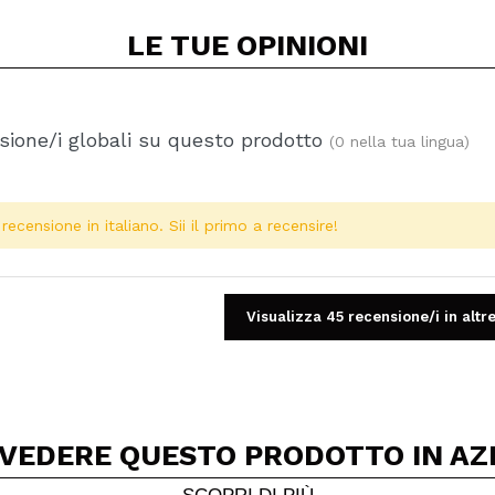
LE TUE
OPINIONI
ione/i globali su questo prodotto
(0 nella tua lingua)
ecensione in italiano. Sii il primo a recensire!
Visualizza 45 recensione/i in altre
 VEDERE QUESTO PRODOTTO IN AZ
Condividi un video o una foto
Il tuo video potrebbe essere il primo. Immaginalo...