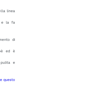
lla linea
 e la fa
mento di
ipè ed è
pulita e
te questo