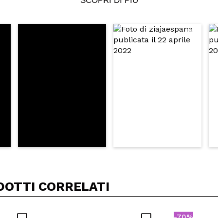
SCOPRI DI PIÙ
5/
to acquisto?
Si
No
A
DOTTI CORRELATI
-70%