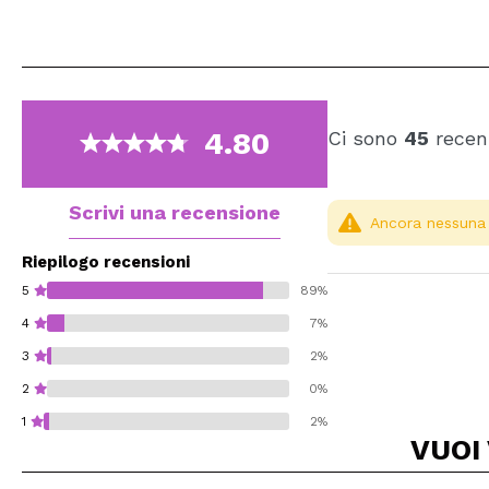
4.80
Ci sono
45
recens
Scrivi una recensione
Ancora nessuna r
Riepilogo recensioni
5
89%
4
7%
3
2%
2
0%
1
2%
VUOI