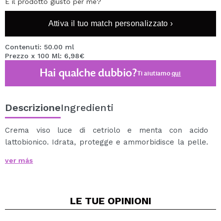
È il prodotto giusto per me?
Attiva il tuo match personalizzato ›
Contenuti: 50.00 ml
Prezzo x 100 Ml: 6,98€
Hai qualche dubbio?
Ti aiutiamo
qui
Descrizione
Ingredienti
Crema viso luce di cetriolo e menta con acido
lattobionico. Idrata, protegge e ammorbidisce la pelle.
Lenisce l'irritazione della pelle a causa di, per esempio,
ver más
prendere il sole, il rossore e l'acne. Illumina
delicatamente l'epidermide. Adatto per tutti i tipi di
pelle.
LE TUE
OPINIONI
Azione:
- Idrata e protegge la pelle in modo efficace