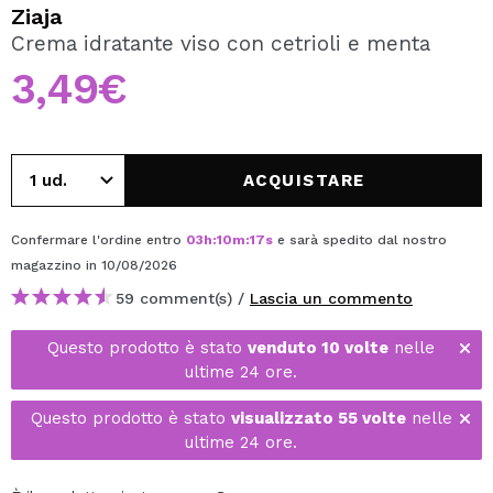
VOGLIO REGISTRARMI
Ziaja
Crema idratante viso con cetrioli e menta
Creando un account su Maquibeauty.it potrai fare i tuoi
acquisti velocemente, controllare lo stato dei tuoi ordini e
3,49€
consultare le tue operazioni precedenti.
CREARE UN ACCOUNT
ACQUISTARE
Confermare l'ordine entro
03
h
:
10
m
:
17
s
e sarà spedito dal nostro
magazzino
in 10/08/2026
59 comment(s) /
Lascia un commento
Questo prodotto è stato
venduto 10 volte
nelle
ultime 24 ore.
Questo prodotto è stato
visualizzato 55 volte
nelle
ultime 24 ore.