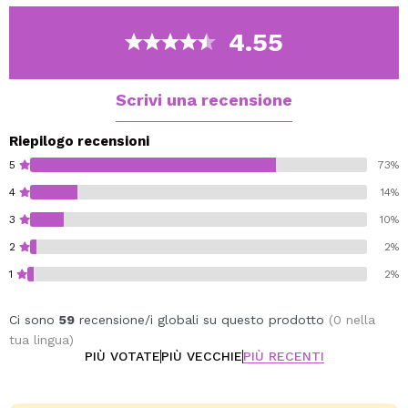
- Assicura liscio elesticidad pelle.
- Allevia l'irritazione della pelle come un risultato di, ad
4.55
esempio, prendere il sole, il rossore e l'acne.
- Delicatamente illumina l'epidermide.
- Ha un profumo energico e rinfrescante.
Scrivi una recensione
Test allergico e dermatologico.
Riepilogo recensioni
5
73%
4
14%
3
10%
2
2%
1
2%
Ci sono
59
recensione/i globali su questo prodotto
(0 nella
tua lingua)
PIÙ VOTATE
PIÙ VECCHIE
PIÙ RECENTI