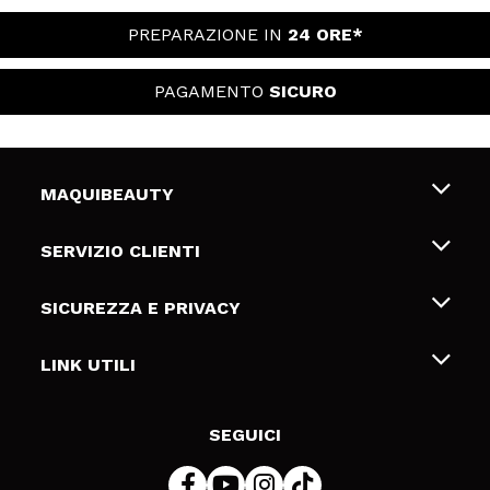
PREPARAZIONE IN
24 ORE*
PAGAMENTO
SICURO
MAQUIBEAUTY
Chi siamo
SERVIZIO CLIENTI
Offerte di lavoro
Spedizioni & Resi
SICUREZZA E PRIVACY
Gift Cards
Recesso / Resi
Termini e condizioni
LINK UTILI
Metodi di pagamamento
Informativa sulla privacy
Contattaci
Politica Cookies
SEGUICI
Risoluzione delle controversie online (ODR)