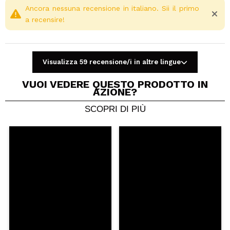
Ancora nessuna recensione in italiano. Sii il primo
a recensire!
Visualizza 59 recensione/i in altre lingue
VUOI VEDERE QUESTO PRODOTTO IN
AZIONE?
SCOPRI DI PIÙ
Condividi un video o una foto
Il tuo video potrebbe essere il primo. Immaginalo...
Consiglieresti questo acquisto?
Si
No
5/5
INVIA