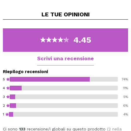
-Riduce le macchie causate dal sole
-Riduce punti neri e pori dilatati
LE TUE
OPINIONI
-Idrata, migliora l'elasticità e la tonicità della pelle
-Uniforma il tono della pelle
Accedi a tutti i prodotti della linea Manuka Tree tramite
questo link.
4.45
Scrivi una recensione
Riepilogo recensioni
5
74%
4
11%
3
5%
2
6%
1
4%
Ci sono
133
recensione/i globali su questo prodotto
(2 nella