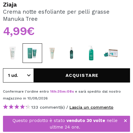
VOGLIO REGISTRARMI
Ziaja
Crema notte esfoliante per pelli grasse
Creando un account su Maquibeauty.it potrai fare i tuoi
Manuka Tree
acquisti velocemente, controllare lo stato dei tuoi ordini e
consultare le tue operazioni precedenti.
4,99€
CREARE UN ACCOUNT
ACQUISTARE
Confermare l'ordine entro
16
h
:
35
m
:
08
s
e sarà spedito dal nostro
magazzino
in 10/08/2026
133 comment(s) /
Lascia un commento
Questo prodotto è stato
venduto 30 volte
nelle
ultime 24 ore.