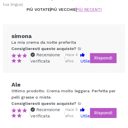
tua lingua)
PIÙ VOTATE
PIÙ VECCHIE
PIÙ RECENTI
simona
La mia crema da notte preferita
Consiglieresti questo acquisto?
Si
Recensione
Hace 4
Rispondi
|
|
verificata
Utile
años
Ale
Condividi un video o una foto
Ottimo prodotto. Crema molto leggera. Perfetta per
Il tuo video potrebbe essere il primo. Immaginalo...
pelli grasse o miste.
Consiglieresti questo acquisto?
Si
Recensione
Hace 5
Rispondi
|
|
Consiglieresti questo acquisto?
Si
No
verificata
Utile
años
5/5