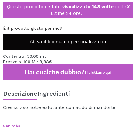
Questo prodotto è stato
visualizzato 148 volte
nelle
ultime 24 ore.
È il prodotto giusto per me?
Attiva il tuo match personalizzato ›
Contenuti: 50.00 ml
Prezzo x 100 Ml: 9,98€
Hai qualche dubbio?
Ti aiutiamo
qui
Descrizione
Ingredienti
Crema viso notte esfoliante con acido di mandorle
-Esfolia e rigenera la pelle senza causare irritazione
ver más
-Riduce le lesioni causate dall'acne