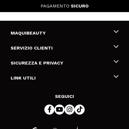
PAGAMENTO
SICURO
MAQUIBEAUTY
Chi siamo
SERVIZIO CLIENTI
Offerte di lavoro
Spedizioni & Resi
SICUREZZA E PRIVACY
Gift Cards
Recesso / Resi
Termini e condizioni
LINK UTILI
Metodi di pagamamento
Informativa sulla privacy
Contattaci
Politica Cookies
SEGUICI
Risoluzione delle controversie online (ODR)