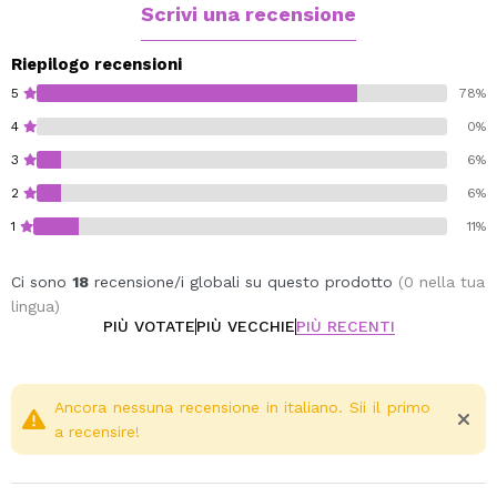
facilmente grazie al pratico formato spray, lasciando
Scrivi una recensione
una piacevole sensazione sulla pelle.
Riepilogo recensioni
5
78%
4
0%
3
6%
2
6%
1
11%
Ci sono
18
recensione/i globali su questo prodotto
(0 nella tua
lingua)
PIÙ VOTATE
PIÙ VECCHIE
PIÙ RECENTI
Ancora nessuna recensione in italiano. Sii il primo
a recensire!