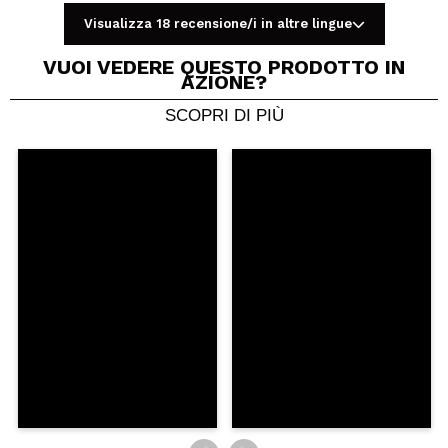
Visualizza 18 recensione/i in altre lingue
VUOI VEDERE QUESTO PRODOTTO IN
AZIONE?
SCOPRI DI PIÙ
Condividi un video o una foto
Il tuo video potrebbe essere il primo. Immaginalo...
Consiglieresti questo acquisto?
Si
No
5/5
INVIA