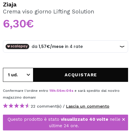
VOGLIO REGISTRARMI
Ziaja
Crema viso giorno Lifting Solution
Creando un account su Maquibeauty.it potrai fare i tuoi
acquisti velocemente, controllare lo stato dei tuoi ordini e
6,30€
consultare le tue operazioni precedenti.
CREARE UN ACCOUNT
ACQUISTARE
Confermare l'ordine entro
19
h
:
56
m
:
04
s
e sarà spedito dal nostro
magazzino
domani
22 comment(s) /
Lascia un commento
Questo prodotto è stato
visualizzato 40 volte
nelle
ultime 24 ore.