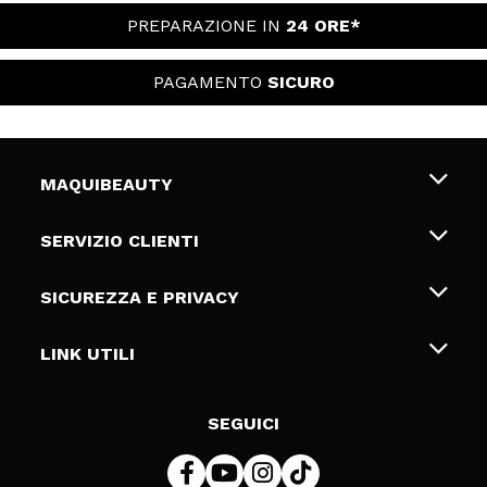
PREPARAZIONE IN
24 ORE*
PAGAMENTO
SICURO
MAQUIBEAUTY
Chi siamo
SERVIZIO CLIENTI
Offerte di lavoro
Spedizioni & Resi
SICUREZZA E PRIVACY
Gift Cards
Recesso / Resi
Termini e condizioni
LINK UTILI
Metodi di pagamamento
Informativa sulla privacy
Contattaci
Politica Cookies
SEGUICI
Risoluzione delle controversie online (ODR)