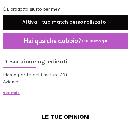
È il prodotto giusto per me?
Attiva il tuo match personalizzato ›
Hai qualche dubbio?
Ti aiutiamo
qui
Descrizione
Ingredienti
Ideale per le pelli mature 30+
Azione:
Ricostruisce la struttura interna della pelle
ver más
Riduce le rughe profonde e d'espressione
Riduce le rughette superficiali
Effetto lifting ottimale.
LE TUE
OPINIONI
Istruzioni per l'uso: Applicare la crema sulla pelle