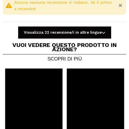
Ancora nessuna recensione in italiano. Sii il primo
a recensire!
Visualizza 22 recensione/i in altre lingue
VUOI VEDERE QUESTO PRODOTTO IN
AZIONE?
SCOPRI DI PIÙ
Condividi un video o una foto
Il tuo video potrebbe essere il primo. Immaginalo...
Consiglieresti questo acquisto?
Si
No
5/5
INVIA