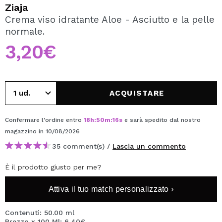
VOGLIO REGISTRARMI
Ziaja
Crema viso idratante Aloe - Asciutto e la pelle
Creando un account su Maquibeauty.it potrai fare i tuoi
normale.
acquisti velocemente, controllare lo stato dei tuoi ordini e
consultare le tue operazioni precedenti.
3,20€
CREARE UN ACCOUNT
ACQUISTARE
Confermare l'ordine entro
18
h
:
50
m
:
16
s
e sarà spedito dal nostro
magazzino
in 10/08/2026
35 comment(s) /
Lascia un commento
È il prodotto giusto per me?
Attiva il tuo match personalizzato ›
Contenuti: 50.00 ml
Prezzo x 100 Ml: 6,40€