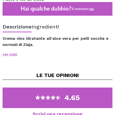
Hai qualche dubbio?
Ti aiutiamo
qui
Descrizione
Ingredienti
Crema viso idratante all'aloe vera per pelli secche e
normali di Ziaja.
ver más
Stimola la rigenerazione dell'epidermide e la idrata
intensamente, prevenendo la disidratazione.
Ha ottime proprietà calmanti.
LE TUE
OPINIONI
Aiuta la pelle a ritrovare morbidezza ed elasticità.
Principi attivi: estratto di foglie di aloe.
Utilizzo consigliato dai 12 anni.
4.65
Vegan.
Scrivi una recensione