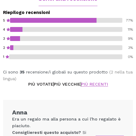
Riepilogo recensioni
5
77%
4
11%
3
9%
2
3%
1
0%
Ci sono
35
recensione/i globali su questo prodotto
(2 nella tua
lingua)
PIÙ VOTATE
PIÙ VECCHIE
PIÙ RECENTI
Anna
Era un regalo ma alla persona a cui l'ho regalato è
piaciuto.
Consiglieresti questo acquisto?
Si