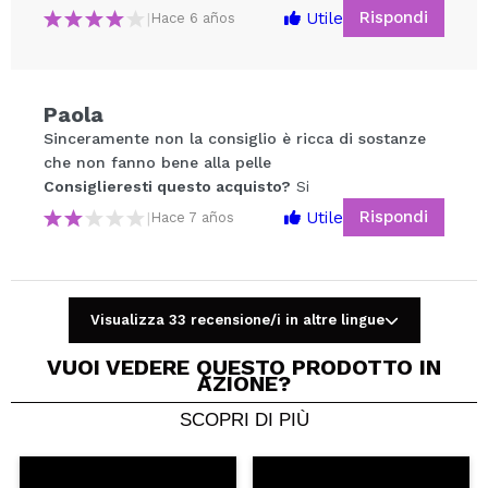
Rispondi
Utile
|
Hace 6 años
Paola
Condividi un video o una foto
Sinceramente non la consiglio è ricca di sostanze
Il tuo video potrebbe essere il primo. Immaginalo...
che non fanno bene alla pelle
Consiglieresti questo acquisto?
Si
Consiglieresti questo acquisto?
Si
No
Rispondi
Utile
|
Hace 7 años
5/5
INVIA
Visualizza 33 recensione/i in altre lingue
VUOI VEDERE QUESTO PRODOTTO IN
AZIONE?
SCOPRI DI PIÙ