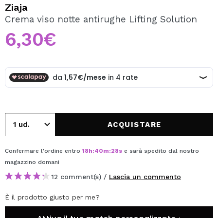
VOGLIO REGISTRARMI
Ziaja
Crema viso notte antirughe Lifting Solution
Creando un account su Maquibeauty.it potrai fare i tuoi
acquisti velocemente, controllare lo stato dei tuoi ordini e
6,30€
consultare le tue operazioni precedenti.
CREARE UN ACCOUNT
ACQUISTARE
Confermare l'ordine entro
18
h
:
40
m
:
28
s
e sarà spedito dal nostro
magazzino
domani
12 comment(s) /
Lascia un commento
È il prodotto giusto per me?