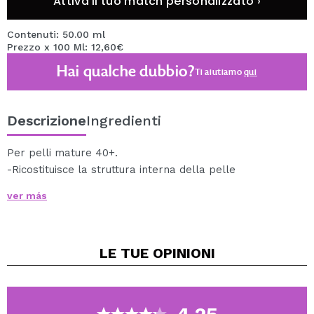
Attiva il tuo match personalizzato ›
Contenuti: 50.00 ml
Prezzo x 100 Ml: 12,60€
Hai qualche dubbio?
Ti aiutiamo
qui
Descrizione
Ingredienti
Per pelli mature 40+.
-Ricostituisce la struttura interna della pelle
-Riduce le rughette di espressione e quelle più
ver más
profonde
-Visibile effetto lifting
Applicare sulla pelle pulita e asciutta con delicati
LE TUE
OPINIONI
movimenti circolari. Durante il giorno è raccomandabile
utilizzare la crema giorno Lifting Solution.
Principi attivi: vitamina E, D-pantenolo, acido ursolico.
Contiene 50 ml di prodotto.