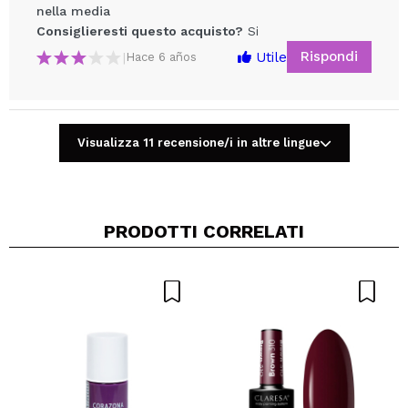
nella media
Consiglieresti questo acquisto?
Si
Rispondi
Utile
|
Hace 6 años
Visualizza 11 recensione/i in altre lingue
Condividi un video o una foto
Il tuo video potrebbe essere il primo. Immaginalo...
PRODOTTI CORRELATI
Consiglieresti questo acquisto?
Si
No
5/5
INVIA