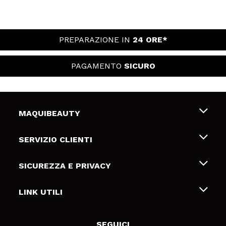
PREPARAZIONE IN
24 ORE*
PAGAMENTO
SICURO
MAQUIBEAUTY
Chi siamo
SERVIZIO CLIENTI
Offerte di lavoro
Spedizioni & Resi
SICUREZZA E PRIVACY
Gift Cards
Recesso / Resi
Termini e condizioni
LINK UTILI
Metodi di pagamamento
Informativa sulla privacy
Contattaci
Politica Cookies
SEGUICI