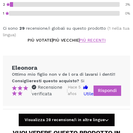
2
3%
1
0%
Ci sono
29
recensione/i globali su questo prodotto
(1 nella tua
lingua)
PIÙ VOTATE
PIÙ VECCHIE
PIÙ RECENTI
Eleonora
Ottimo mio figlio non v de l ora di lavarsi i denti!!
Consiglieresti questo acquisto?
Si
Recensione
Hace 5
Rispondi
|
|
verificata
Utile
años
Visualizza 28 recensione/i in altre lingue
Condividi un video o una foto
Il tuo video potrebbe essere il primo. Immaginalo...
VUOI VEDERE QUESTO PRODOTTO IN