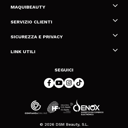
MAQUIBEAUTY
Chi siamo
SERVIZIO CLIENTI
Offerte di lavoro
Spedizioni & Resi
SICUREZZA E PRIVACY
Gift Cards
Recesso / Resi
Termini e condizioni
LINK UTILI
Metodi di pagamamento
Informativa sulla privacy
Contattaci
Politica Cookies
SEGUICI
Risoluzione delle controversie online (ODR)
© 2026 DSM Beauty, S.L.