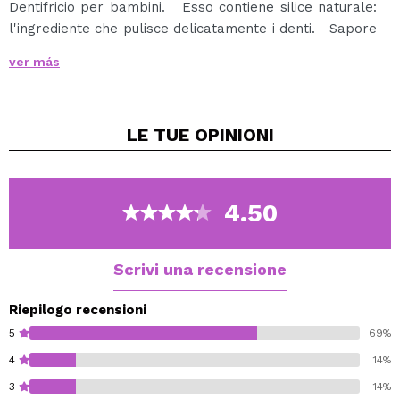
Dentifricio per bambini. Esso contiene silice naturale:
l'ingrediente che pulisce delicatamente i denti. Sapore
gradevole, promuove le abitudini di igiene orale
ver más
quotidiana in bambini. Contiene fluoruro di 0,15%.
Esso non contiene zucchero. Senza coloranti o
conservanti.
LE TUE
OPINIONI
4.50
Scrivi una recensione
Riepilogo recensioni
5
69%
4
14%
3
14%