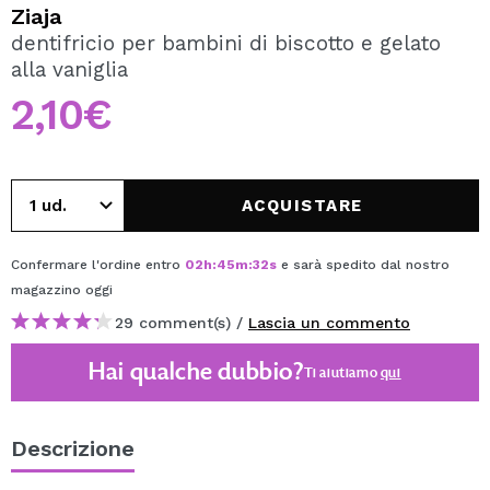
VOGLIO REGISTRARMI
Ziaja
dentifricio per bambini di biscotto e gelato
Creando un account su Maquibeauty.it potrai fare i tuoi
alla vaniglia
acquisti velocemente, controllare lo stato dei tuoi ordini e
consultare le tue operazioni precedenti.
2,10€
CREARE UN ACCOUNT
ACQUISTARE
Confermare l'ordine entro
02
h
:
45
m
:
32
s
e sarà spedito dal nostro
magazzino
oggi
29 comment(s) /
Lascia un commento
Hai qualche dubbio?
Ti aiutiamo
qui
Descrizione