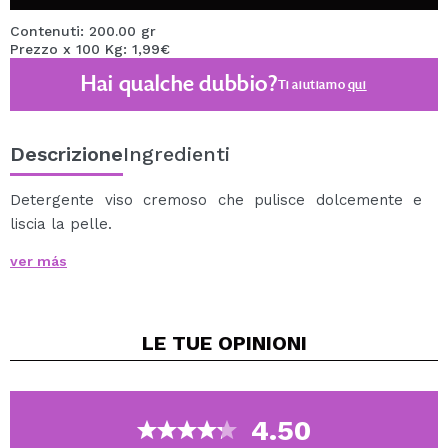
Contenuti: 200.00 gr
Prezzo x 100 Kg: 1,99€
Hai qualche dubbio?
Ti aiutiamo
qui
Descrizione
Ingredienti
Detergente viso cremoso che pulisce dolcemente e
liscia la pelle.
Dona una sensazione di pelle fresca e sana.
ver más
Non crea schiuma.
Raccomandato anche per chi utilizza lenti a contatto e
makeup occhi con ciglia finte.
LE TUE
OPINIONI
Testato dermatologicamente.
Ingredienti principali: Proteine del latte di capra,
emolienti naturali di olio di oliva, burro di karité, acido
ialuronico e vitamina E.
4.50