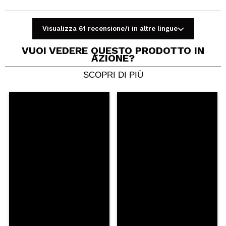
Visualizza 61 recensione/i in altre lingue
VUOI VEDERE QUESTO PRODOTTO IN
AZIONE?
SCOPRI DI PIÙ
Condividi un video o una foto
Il tuo video potrebbe essere il primo. Immaginalo...
Consiglieresti questo acquisto?
Si
No
5/5
INVIA