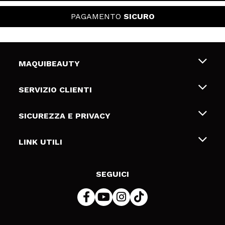
PAGAMENTO
SICURO
MAQUIBEAUTY
Chi siamo
SERVIZIO CLIENTI
Offerte di lavoro
Spedizioni & Resi
SICUREZZA E PRIVACY
Gift Cards
Recesso / Resi
Termini e condizioni
LINK UTILI
Metodi di pagamamento
Informativa sulla privacy
Contattaci
Politica Cookies
SEGUICI
Risoluzione delle controversie online (ODR)