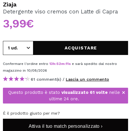
VOGLIO REGISTRARMI
Ziaja
Detergente viso cremos con Latte di Capra
Creando un account su Maquibeauty.it potrai fare i tuoi
acquisti velocemente, controllare lo stato dei tuoi ordini e
3,99€
consultare le tue operazioni precedenti.
CREARE UN ACCOUNT
ACQUISTARE
Confermare l'ordine entro
13
h
:
52
m
:
11
s
e sarà spedito dal nostro
magazzino
in 10/08/2026
61 comment(s) /
Lascia un commento
Questo prodotto è stato
visualizzato 61 volte
nelle
ultime 24 ore.
È il prodotto giusto per me?
Attiva il tuo match personalizzato ›