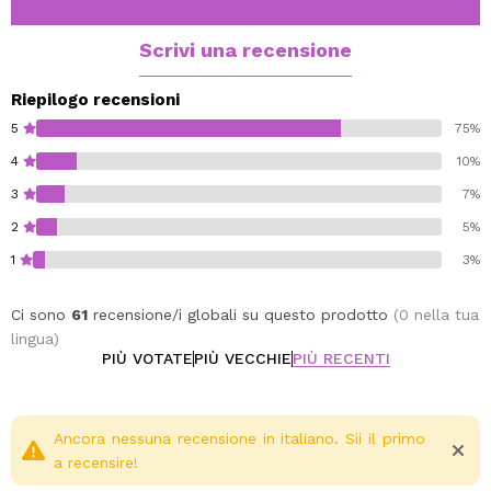
Scrivi una recensione
Riepilogo recensioni
5
75%
4
10%
3
7%
2
5%
1
3%
Ci sono
61
recensione/i globali su questo prodotto
(0 nella tua
lingua)
PIÙ VOTATE
PIÙ VECCHIE
PIÙ RECENTI
Ancora nessuna recensione in italiano. Sii il primo
a recensire!