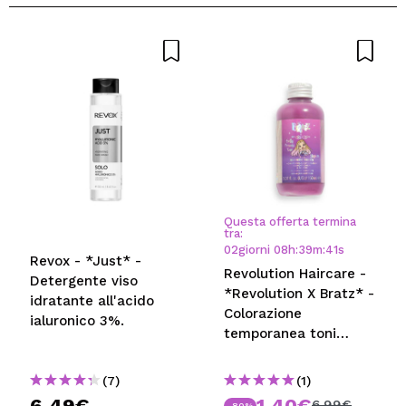
Questa offerta termina
tra:
02
giorni
08
h
:
39
m
:
41
s
Revox - *Just* -
Revolution Haircare -
Detergente viso
*Revolution X Bratz* -
idratante all'acido
Colorazione
ialuronico 3%.
temporanea toni
biondi - Yasmin Pretty
Princess Rose
(7)
(1)
6,49€
1,40€
6,99€
-80%