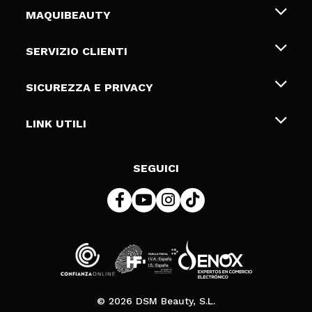
MAQUIBEAUTY
Chi siamo
SERVIZIO CLIENTI
Offerte di lavoro
Spedizioni & Resi
SICUREZZA E PRIVACY
Gift Cards
Recesso / Resi
Termini e condizioni
LINK UTILI
Metodi di pagamamento
Informativa sulla privacy
Contattaci
Politica Cookies
SEGUICI
Risoluzione delle controversie online (ODR)
© 2026 DSM Beauty, S.L.