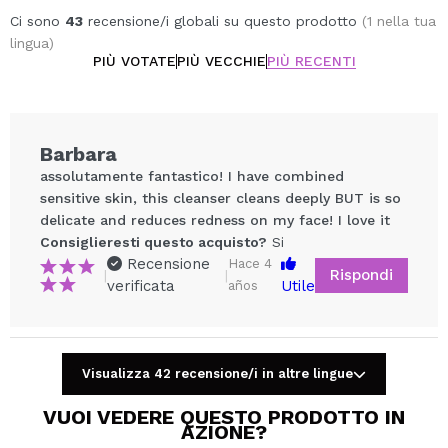
Ci sono
43
recensione/i globali su questo prodotto
(1 nella tua
lingua)
PIÙ VOTATE
PIÙ VECCHIE
PIÙ RECENTI
Barbara
assolutamente fantastico! I have combined
sensitive skin, this cleanser cleans deeply BUT is so
delicate and reduces redness on my face! I love it
Consiglieresti questo acquisto?
Si
Recensione
Hace 4
Rispondi
|
|
verificata
Utile
años
Condividi un video o una foto
Il tuo video potrebbe essere il primo. Immaginalo...
Visualizza 42 recensione/i in altre lingue
VUOI VEDERE QUESTO PRODOTTO IN
Consiglieresti questo acquisto?
Si
No
AZIONE?