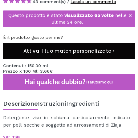
43 comment(s) /
Lascia un commento
Questo prodotto è stato
visualizzato 65 volte
nelle
ultime 24 ore.
È il prodotto giusto per me?
Attiva il tuo match personalizzato ›
Contenuti: 150.00 ml
Prezzo x 100 Ml: 3,66€
Hai qualche dubbio?
Ti aiutiamo
qui
Descrizione
Istruzioni
Ingredienti
Detergente viso in schiuma particolarmente indicato
per pelli secche e soggette ad arrossamenti di Ziaja.
Questa schiuma deterge delicatamente ed
ver más