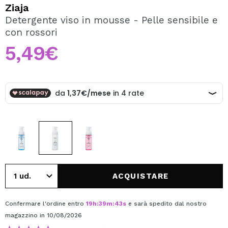
VOGLIO REGISTRARMI
Ziaja
Detergente viso in mousse - Pelle sensibile e
Creando un account su Maquibeauty.it potrai fare i tuoi
con rossori
acquisti velocemente, controllare lo stato dei tuoi ordini e
consultare le tue operazioni precedenti.
5,49€
CREARE UN ACCOUNT
ACQUISTARE
Confermare l'ordine entro
19
h
:
39
m
:
43
s
e sarà spedito dal nostro
magazzino
in 10/08/2026