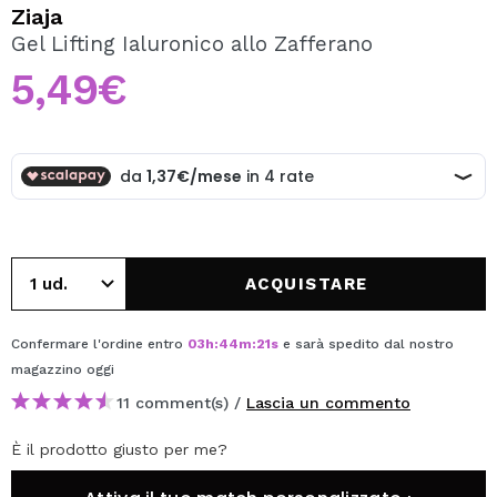
VOGLIO REGISTRARMI
Ziaja
Gel Lifting Ialuronico allo Zafferano
Creando un account su Maquibeauty.it potrai fare i tuoi
acquisti velocemente, controllare lo stato dei tuoi ordini e
5,49€
consultare le tue operazioni precedenti.
CREARE UN ACCOUNT
ACQUISTARE
Confermare l'ordine entro
03
h
:
44
m
:
21
s
e sarà spedito dal nostro
magazzino
oggi
11 comment(s) /
Lascia un commento
È il prodotto giusto per me?