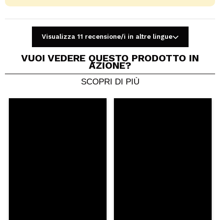
Visualizza 11 recensione/i in altre lingue
VUOI VEDERE QUESTO PRODOTTO IN
AZIONE?
SCOPRI DI PIÙ
Condividi un video o una foto
Il tuo video potrebbe essere il primo. Immaginalo...
Consiglieresti questo acquisto?
Si
No
5/5
INVIA