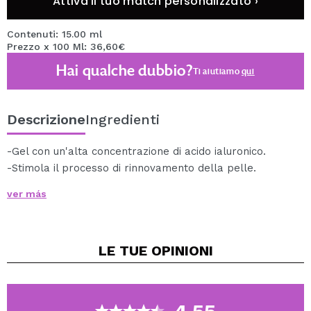
Attiva il tuo match personalizzato ›
Contenuti: 15.00 ml
Prezzo x 100 Ml: 36,60€
Hai qualche dubbio?
Ti aiutiamo
qui
Descrizione
Ingredienti
-Gel con un'alta concentrazione di acido ialuronico.
-Stimola il processo di rinnovamento della pelle.
-Fornisce un immediato effetto lifting.
ver más
-Aumenta la sintesi di collagene e acido ialuronico.
-Riduce le imperfezioni della pelle affaticata.
-Leviga le rughe.
LE TUE
OPINIONI
15ml.
Accedi a tutti i prodotti della linea zafferano tramite
questo link.