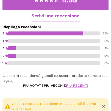
4.55
Scrivi una recensione
Riepilogo recensioni
5
82%
4
0%
3
9%
2
9%
1
0%
Ci sono
11
recensione/i globali su questo prodotto
(0 nella tua
lingua)
PIÙ VOTATE
PIÙ VECCHIE
PIÙ RECENTI
Ancora nessuna recensione in italiano. Sii il primo
a recensire!