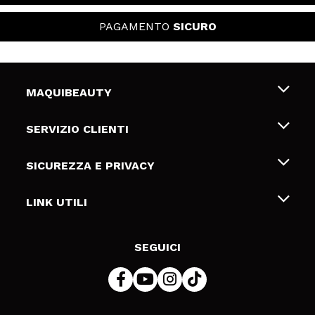
PAGAMENTO
SICURO
MAQUIBEAUTY
Chi siamo
SERVIZIO CLIENTI
Offerte di lavoro
Spedizioni & Resi
SICUREZZA E PRIVACY
Gift Cards
Recesso / Resi
Termini e condizioni
LINK UTILI
Metodi di pagamamento
Informativa sulla privacy
Contattaci
Politica Cookies
SEGUICI
Risoluzione delle controversie online (ODR)