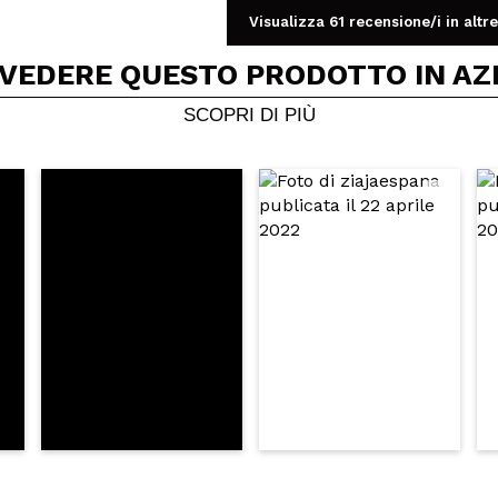
Visualizza 61 recensione/i in altre
Condividi un video o una foto
 VEDERE QUESTO PRODOTTO IN AZ
Il tuo video potrebbe essere il primo. Immaginalo...
SCOPRI DI PIÙ
5/
to acquisto?
Si
No
A