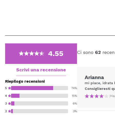
4.55
Ci sono
62
recens
Scrivi una recensione
Arianna
Riepilogo recensioni
mi piace, idrata
5
74%
Consiglieresti q
|
Ha
4
15%
3
6%
2
3%