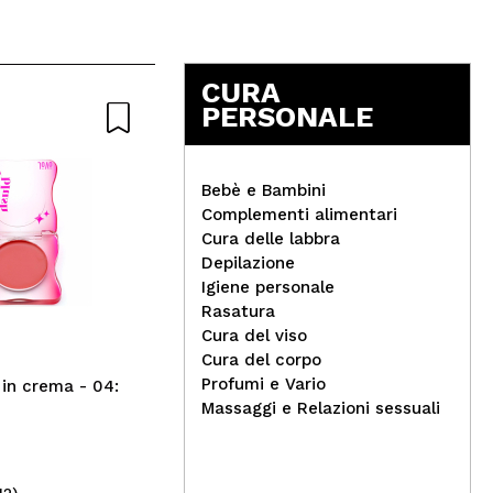
CURA
PERSONALE
Bebè e Bambini
Complementi alimentari
Cura delle labbra
Medik8 - Peeling notturno
W7 
Depilazione
con AHA Sleep Glycolic
Fla
Igiene personale
Rasatura
Cura del viso
Cura del corpo
Profumi e Vario
 in crema - 04:
Massaggi e Relazioni sessuali
12)
(1)