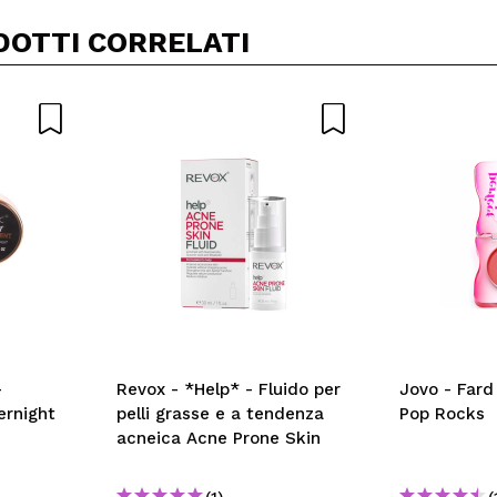
DOTTI CORRELATI
-
Revox - *Help* - Fluido per
Jovo - Fard
ernight
pelli grasse e a tendenza
Pop Rocks
acneica Acne Prone Skin
(1)
(