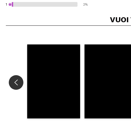
1
2%
VUOI
Consiglieresti ques
INVI