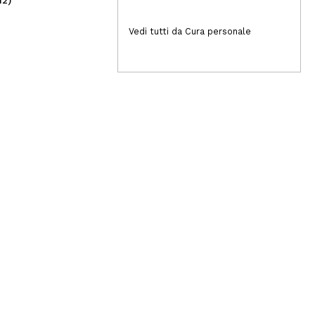
49,00€
4
Vedi tutti da Cura personale