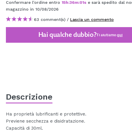
Confermare l'ordine entro
15
h
:
35
m
:
59
s
e sarà spedito dal no
MAQUIFARMA
magazzino
in 10/08/2026
KOREA ZONE
63 comment(s) /
Lascia un commento
TRAVEL SIZE
Hai qualche dubbio?
Ti aiutiamo
qui
NATURE
SPECIALE
OUTLET
SONO TORNATI!
PROSSIMAMENTE
Descrizione
BLOG
Ha proprietà lubrificanti e protettive.
Previene secchezza e disidratazione.
Capacità di 30ml.