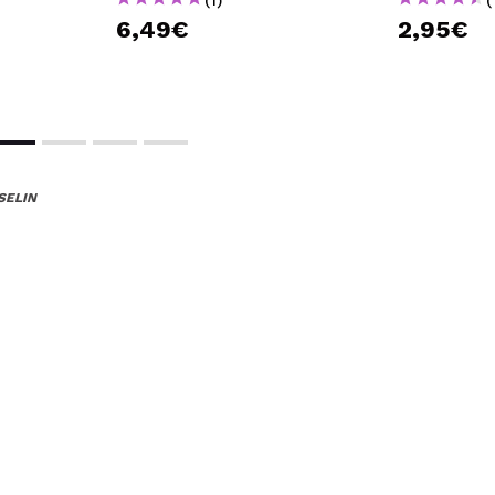
6,49€
2,95€
SELIN