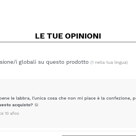
LE TUE
OPINIONI
ione/i globali su questo prodotto
(1 nella tua lingua)
 bene le labbra, l'unica cosa che non mi piace è la confezione, 
uesto acquisto?
Si
ce 10 años