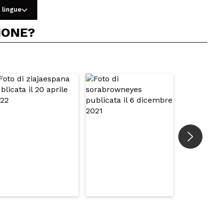
 lingue
IONE?
5