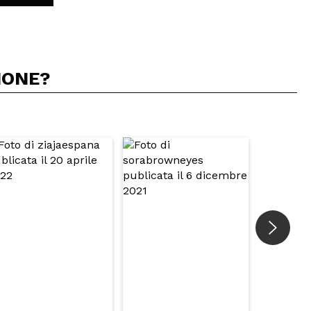
IONE?
5