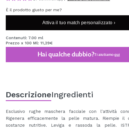
MAQUIFARMA
È il prodotto giusto per me?
KOREA ZONE
Attiva il tuo match personalizzato ›
TRAVEL SIZE
Contenuti: 7.00 ml
NATURE
Prezzo x 100 Ml: 11,29€
Hai qualche dubbio?
Ti aiutiamo
qui
SPECIALE
OUTLET
SONO TORNATI!
PROSSIMAMENTE
Descrizione
Ingredienti
BLOG
Esclusivo rughe maschera facciale con l'attività conc
Rigenera efficacemente la pelle matura. Riempie il de
sostanze nutritive. Leviga e rassoda la pelle. IST