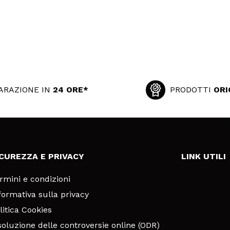
ARAZIONE IN
24 ORE*
PRODOTTI
ORI
ICUREZZA E PRIVACY
LINK UTILI
rmini e condizioni
formativa sulla privacy
litica Cookies
soluzione delle controversie online (ODR)