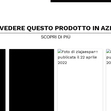
 VEDERE QUESTO PRODOTTO IN AZ
Condividi un video o una foto
Il tuo video potrebbe essere il primo. Immaginalo...
SCOPRI DI PIÙ
5/
to acquisto?
Si
No
A