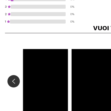
3
0%
2
0%
1
0%
VUOI
Consiglieresti ques
INVI