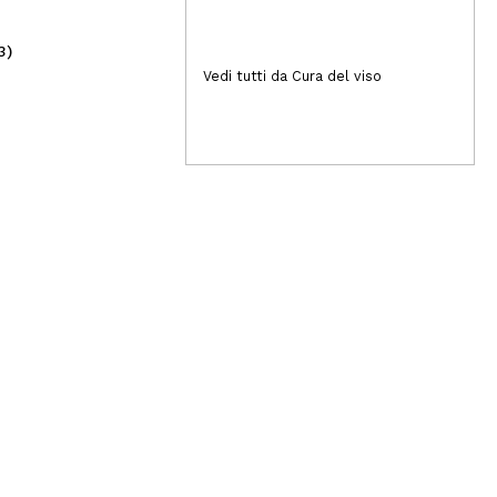
3)
(2)
2,99€
4
Vedi tutti da Cura del viso