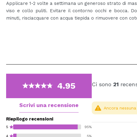
Applicare 1-2 volte a settimana un generoso strato di ma
viso e collo puliti. Evitare il contorno occhi e bocca. D
minuti, risciacquare con acqua tiepida o rimuovere con cot
4.95
Ci sono
21
recens
Scrivi una recensione
Ancora nessuna r
Riepilogo recensioni
5
95%
4
5%