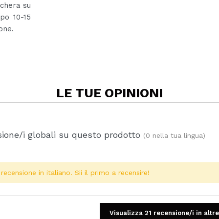
schera su
opo 10-15
one.
LE TUE
OPINIONI
ione/i globali su questo prodotto
(0 nella tua lingua)
ecensione in italiano. Sii il primo a recensire!
Visualizza 21 recensione/i in altre