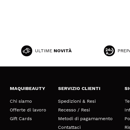
ULTIME
NOVITÀ
PREP
MAQUIBEAUTY
SERVIZIO CLIENTI
S
Chi siamo
Spedizioni & Resi
Te
Offerte di lavoro
Recesso / Resi
In
Gift Cards
Metodi di pagamamento
Po
Contattaci
Ri