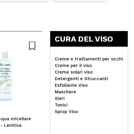
CURA DEL VISO
Creme e trattamenti per occhi
Creme per il viso
Creme solari viso
Detergenti e Struccanti
Beter - Pinza tartarugata
Eig
Esfoliante Viso
ovale XL Trendy Classics
sfu
Maschere
E8
Sieri
Tonici
Spray Viso
qua micellare
- Lenitiva