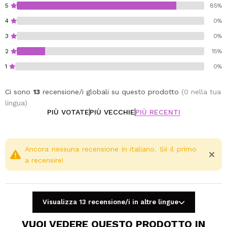
5
85%
4
0%
3
0%
2
15%
1
0%
Ci sono
13
recensione/i globali su questo prodotto
(0 nella tua
lingua)
PIÙ VOTATE
PIÙ VECCHIE
PIÙ RECENTI
Ancora nessuna recensione in italiano. Sii il primo
a recensire!
Visualizza 13 recensione/i in altre lingue
VUOI VEDERE QUESTO PRODOTTO IN