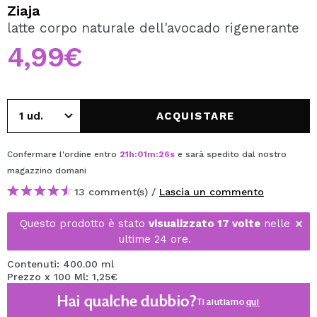
VOGLIO REGISTRARMI
Ziaja
latte corpo naturale dell'avocado rigenerante
Creando un account su Maquibeauty.it potrai fare i tuoi
acquisti velocemente, controllare lo stato dei tuoi ordini e
4,99€
consultare le tue operazioni precedenti.
CREARE UN ACCOUNT
ACQUISTARE
Confermare l'ordine entro
21
h
:
01
m
:
26
s
e sarà spedito dal nostro
magazzino
domani
13 comment(s) /
Lascia un commento
Questo prodotto è stato
visualizzato 17 volte
nelle
ultime 24 ore.
Contenuti: 400.00 ml
Prezzo x 100 Ml: 1,25€
Hai qualche dubbio?
Ti aiutiamo
qui