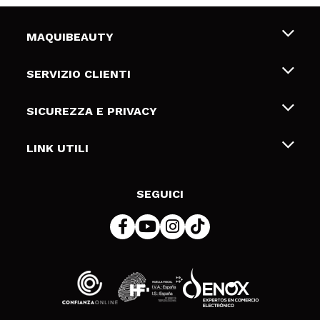
MAQUIBEAUTY
Chi siamo
SERVIZIO CLIENTI
Offerte di lavoro
Spedizioni & Resi
SICUREZZA E PRIVACY
Gift Cards
Recesso / Resi
Termini e condizioni
LINK UTILI
Metodi di pagamamento
Informativa sulla privacy
Contattaci
Politica Cookies
SEGUICI
Risoluzione delle controversie online (ODR)