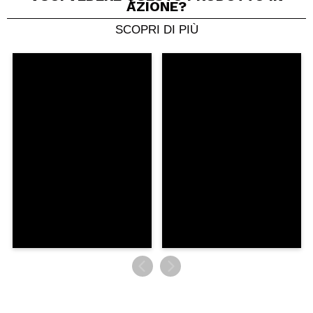
AZIONE?
SCOPRI DI PIÙ
Condividi un video o una foto
Il tuo video potrebbe essere il primo. Immaginalo...
Consiglieresti questo acquisto?
Si
No
5/5
INVIA