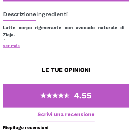
Descrizione
Ingredienti
Latte corpo rigenerante con avocado naturale di
Ziaja.
È una lozione per il corpo che nutre la pelle secca e
ver más
spenta. Ripristina il deficit lipidico ripristinando il
corretto funzionamento dello strato protettivo della
pelle. Lenire le irritazioni. Ammorbidisce, idrata e
LE TUE
OPINIONI
rassoda la pelle.
Aumenta l'idratazione della pelle del 42% e riduce la
perdita di acqua transepidermica del 28%.
Non contiene parabeni o coloranti.
4.55
Accedi a tutti i prodotti della linea avocado attraverso
questo link.
Scrivi una recensione
Riepilogo recensioni