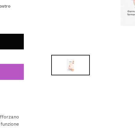
ostro
afforzano
 funzione