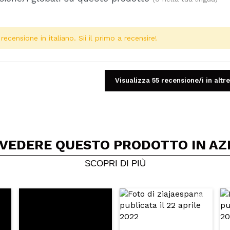
ecensione in italiano. Sii il primo a recensire!
Visualizza 55 recensione/i in altre
 VEDERE QUESTO PRODOTTO IN AZ
Condividi un video o una foto
Il tuo video potrebbe essere il primo. Immaginalo...
SCOPRI DI PIÙ
5/
to acquisto?
Si
No
A