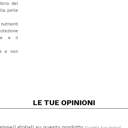
ibrio del
lla pelle
nutrienti
otezione
ive e il
re e non
LE TUE
OPINIONI
ione/i globali su questo prodotto
(0 nella tua lingua)