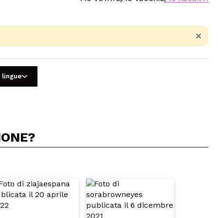
 lingue
IONE?
5