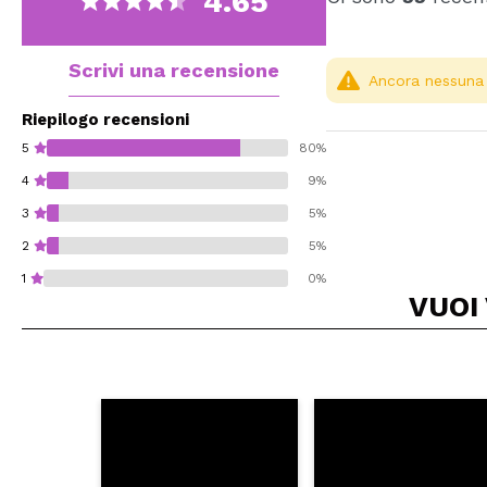
4.65
Scrivi una recensione
Ancora nessuna r
Riepilogo recensioni
5
80%
4
9%
3
5%
2
5%
1
0%
VUOI
Consiglieresti ques
INVI