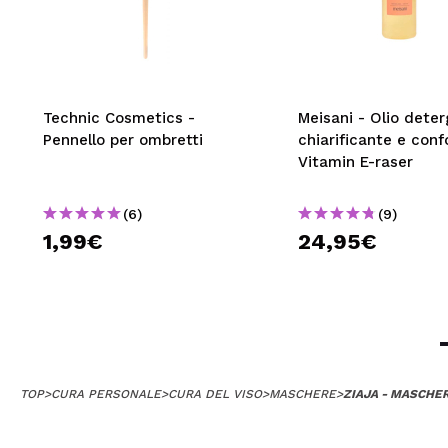
Technic Cosmetics -
Meisani - Olio dete
Pennello per ombretti
chiarificante e conf
Vitamin E-raser
(6)
(9)
1,99€
24,95€
TOP
>
CURA PERSONALE
>
CURA DEL VISO
>
MASCHERE
>
ZIAJA - MASCHER