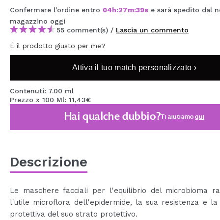
MAQUIFARMA
Confermare l'ordine entro
04
h
:
27
m
:
39
s
e sarà spedito dal n
magazzino
oggi
KOREA ZONE
55 comment(s) /
Lascia un commento
È il prodotto giusto per me?
TRAVEL SIZE
NATURE
Attiva il tuo match personalizzato ›
Contenuti: 7.00 ml
Prezzo x 100 Ml: 11,43€
SPECIALE
Hai qualche dubbio?
Ti aiutiamo
qui
OUTLET
SONO TORNATI!
PROSSIMAMENTE
Descrizione
BLOG
Le maschere facciali per l'equilibrio del microbioma r
l'utile microflora dell'epidermide, la sua resistenza e la
protettiva del suo strato protettivo.