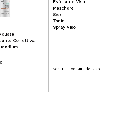
Lethal Cosmetics - Palette
Med
Esfoliante Viso
magnetica vuota 9 -
ill
Maschere
Oleander
Sieri
Tonici
Spray Viso
 Mousse
ante Correttiva
- Medium
1)
(3)
9,00€
5
Vedi tutti da Cura del viso