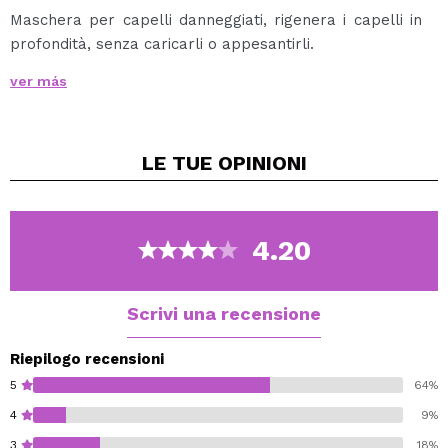
Maschera per capelli danneggiati, rigenera i capelli in
profondità, senza caricarli o appesantirli.
ver más
Rafforza e migliora la sua resistenza naturale.
Recupera la sua flessibilità, morbidezza e lucentezza
LE TUE
OPINIONI
fornendo un aspetto sano e attento.
Garantisce un prolungato effetto condizionante alle
olive.
4.20
Come usare: applicare sui capelli bagnati. Massaggiare
Scrivi una recensione
e partire per ca. 3-5 minuti Risciacquare bene. In caso
di punte danneggiate, applicare la maschera senza
Riepilogo recensioni
risciacquare.
5
64%
4
9%
3
18%