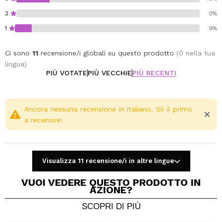
2
0%
1
9%
Ci sono
11
recensione/i globali su questo prodotto
(0 nella tua
lingua)
PIÙ VOTATE
PIÙ VECCHIE
PIÙ RECENTI
Ancora nessuna recensione in italiano. Sii il primo
a recensire!
Visualizza 11 recensione/i in altre lingue
VUOI VEDERE QUESTO PRODOTTO IN
AZIONE?
SCOPRI DI PIÙ
Condividi un video o una foto