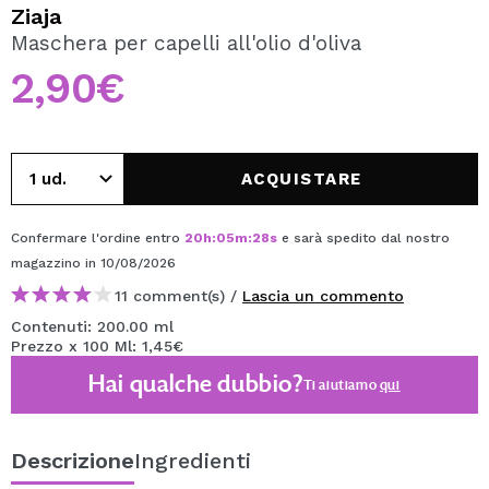
VOGLIO REGISTRARMI
Ziaja
Maschera per capelli all'olio d'oliva
Creando un account su Maquibeauty.it potrai fare i tuoi
acquisti velocemente, controllare lo stato dei tuoi ordini e
2,90€
consultare le tue operazioni precedenti.
CREARE UN ACCOUNT
ACQUISTARE
Confermare l'ordine entro
20
h
:
05
m
:
27
s
e sarà spedito dal nostro
magazzino
in 10/08/2026
11 comment(s) /
Lascia un commento
Contenuti: 200.00 ml
Prezzo x 100 Ml: 1,45€
Hai qualche dubbio?
Ti aiutiamo
qui
Descrizione
Ingredienti