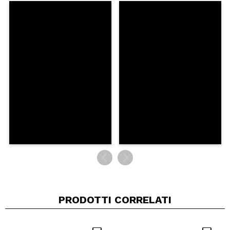
Il tuo video potrebbe essere il primo. Immaginalo...
Consiglieresti questo acquisto?
Si
No
5/5
INVIA
PRODOTTI CORRELATI