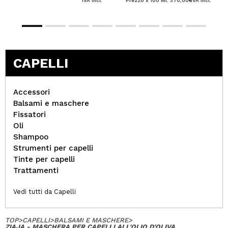
IVA Incl.
Prezzo x 100 Ml: 370,00€
IVA Incl.
CAPELLI
Accessori
Balsami e maschere
Fissatori
Oli
Shampoo
Strumenti per capelli
Tinte per capelli
Trattamenti
Vedi tutti da Capelli
TOP
>
CAPELLI
>
BALSAMI E MASCHERE
>
ZIAJA - MASCHERA PER CAPELLI ALL'OLIO D'OLIVA