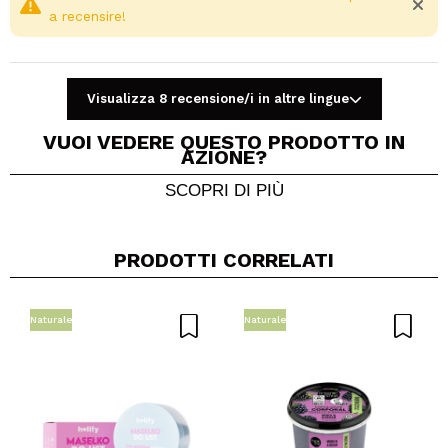
a recensire!
Visualizza 8 recensione/i in altre lingue
VUOI VEDERE QUESTO PRODOTTO IN
AZIONE?
SCOPRI DI PIÙ
Condividi un video o una foto
Il tuo video potrebbe essere il primo. Immaginalo...
PRODOTTI CORRELATI
Consiglieresti questo acquisto?
Si
No
5/5
Naturale
Naturale
INVIA