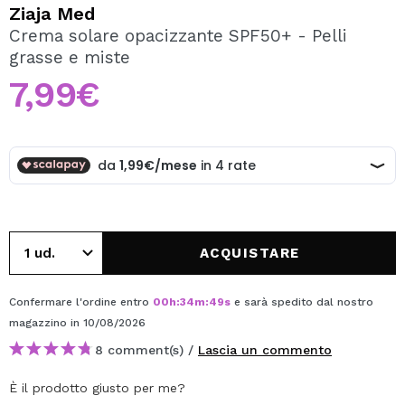
VOGLIO REGISTRARMI
Ziaja Med
Crema solare opacizzante SPF50+ - Pelli
Creando un account su Maquibeauty.it potrai fare i tuoi
grasse e miste
acquisti velocemente, controllare lo stato dei tuoi ordini e
consultare le tue operazioni precedenti.
7,99€
CREARE UN ACCOUNT
ACQUISTARE
Confermare l'ordine entro
00
h
:
34
m
:
49
s
e sarà spedito dal nostro
magazzino
in 10/08/2026
8 comment(s) /
Lascia un commento
È il prodotto giusto per me?