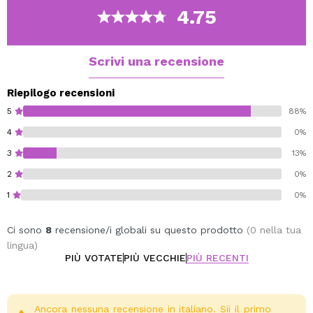
fotoinvecchiamento.
4.75
Assorbe efficacemente l'eccesso di sebo, rivelando una
pelle priva di lucentezza.
Ingredienti principali: filtri fotostabili UVA/UVB, fattore
Scrivi una recensione
opacizzante, vitamina E, provitamina B5.
Riepilogo recensioni
vegano.
5
88%
4
0%
3
13%
2
0%
1
0%
Ci sono
8
recensione/i globali su questo prodotto
(0 nella tua
lingua)
PIÙ VOTATE
PIÙ VECCHIE
PIÙ RECENTI
Ancora nessuna recensione in italiano. Sii il primo