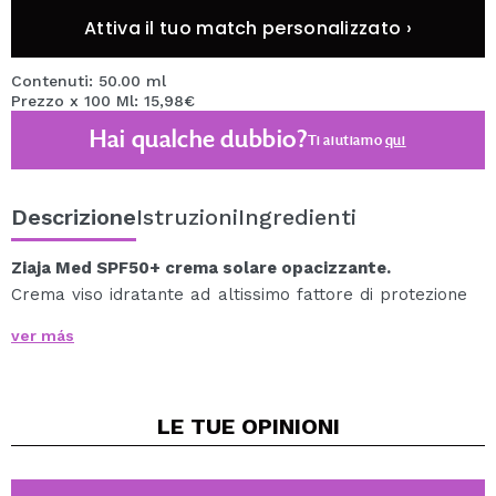
Attiva il tuo match personalizzato ›
Contenuti: 50.00 ml
Prezzo x 100 Ml: 15,98€
Hai qualche dubbio?
Ti aiutiamo
qui
Descrizione
Istruzioni
Ingredienti
Ziaja Med SPF50+ crema solare opacizzante.
Crema viso idratante ad altissimo fattore di protezione
per pelli grasse e miste, a tendenza acneica, con
ver más
discromie.
Può essere utilizzato durante i trattamenti
dermatologici e dopo i trattamenti di medicina estetica.
LE TUE
OPINIONI
Previene scottature e discromie cutanee, inoltre
protegge le lesioni epidermiche pigmentate: segni e
nei. Neutralizza i radicali liberi responsabili del