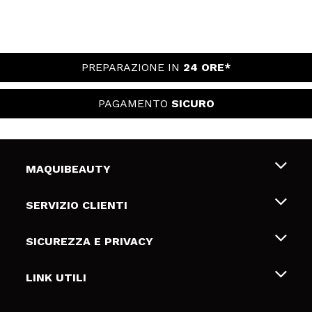
PREPARAZIONE IN
24 ORE*
PAGAMENTO
SICURO
MAQUIBEAUTY
Chi siamo
SERVIZIO CLIENTI
Offerte di lavoro
Spedizioni & Resi
SICUREZZA E PRIVACY
Gift Cards
Recesso / Resi
Termini e condizioni
LINK UTILI
Metodi di pagamamento
Informativa sulla privacy
Contattaci