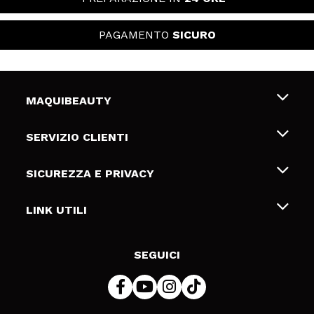
PAGAMENTO
SICURO
MAQUIBEAUTY
Chi siamo
SERVIZIO CLIENTI
Offerte di lavoro
Spedizioni & Resi
SICUREZZA E PRIVACY
Gift Cards
Recesso / Resi
Termini e condizioni
LINK UTILI
Metodi di pagamamento
Informativa sulla privacy
Contattaci
Politica Cookies
SEGUICI
Risoluzione delle controversie online (ODR)