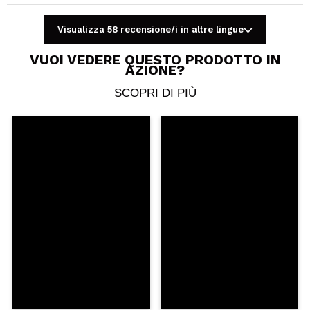
Visualizza 58 recensione/i in altre lingue
VUOI VEDERE QUESTO PRODOTTO IN
AZIONE?
SCOPRI DI PIÙ
Condividi un video o una foto
Il tuo video potrebbe essere il primo. Immaginalo...
Consiglieresti questo acquisto?
Si
No
5/5
INVIA