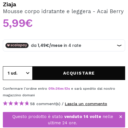
VOGLIO REGISTRARMI
Ziaja
Mousse corpo idratante e leggera - Acai Berry
Creando un account su Maquibeauty.it potrai fare i tuoi
acquisti velocemente, controllare lo stato dei tuoi ordini e
5,99€
consultare le tue operazioni precedenti.
CREARE UN ACCOUNT
ACQUISTARE
Confermare l'ordine entro
01
h
:
36
m
:
12
s
e sarà spedito dal nostro
magazzino
domani
58 comment(s) /
Lascia un commento
Questo prodotto è stato
venduto 14 volte
nelle
ultime 24 ore.