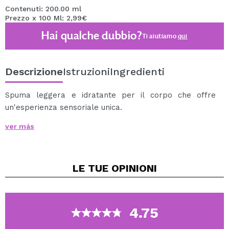
Contenuti: 200.00 ml
Prezzo x 100 Ml: 2,99€
Hai qualche dubbio?
Ti aiutiamo
qui
Descrizione
Istruzioni
Ingredienti
Spuma leggera e idratante per il corpo che offre
un'esperienza sensoriale unica.
Ammorbidisce e idrata l'epidermide.
ver más
Ingredienti principali: Acai berry, beta glucano, acido
ialuronico, burro di karitè e vitamina E.
Accedi a tutti i prodotti della linea Acai Berry tramite
LE TUE
OPINIONI
questo link.
4.75