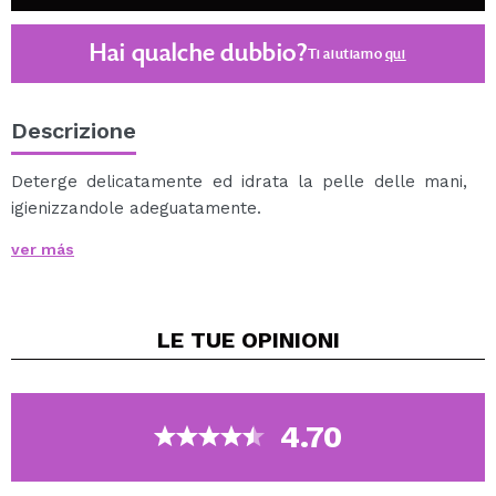
Hai qualche dubbio?
Ti aiutiamo
qui
Descrizione
Deterge delicatamente ed idrata la pelle delle mani,
igienizzandole adeguatamente.
Elimina facilmente la sporcizia e neutralizza gli odori
ver más
sgradevoli, inclusi gli odori da cucina.
Apporta alla pelle una freschezza duratura.
LE TUE
OPINIONI
4.70