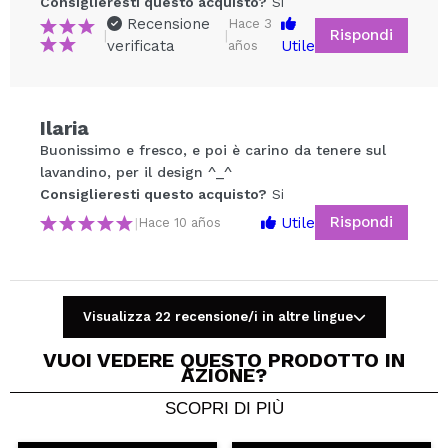
Consiglieresti questo acquisto?
Si
Recensione
Hace 3
Rispondi
|
|
verificata
Utile
años
Condividi un video o una foto
Ilaria
Il tuo video potrebbe essere il primo. Immaginalo...
Buonissimo e fresco, e poi è carino da tenere sul
lavandino, per il design ^_^
Consiglieresti questo acquisto?
Si
Consiglieresti questo acquisto?
Si
No
Rispondi
Utile
|
Hace 10 años
5/5
INVIA
Visualizza 22 recensione/i in altre lingue
VUOI VEDERE QUESTO PRODOTTO IN
AZIONE?
SCOPRI DI PIÙ