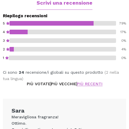
Scrivi una recensione
Riepilogo recensioni
5
79%
4
17%
3
0%
2
4%
1
0%
Ci sono
24
recensione/i globali su questo prodotto
(2 nella
tua lingua)
PIÙ VOTATE
PIÙ VECCHIE
PIÙ RECENTI
Sara
Meravigliosa fragranza!
Ottimo.