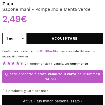
VOGLIO REGISTRARMI
Ziaja
Sapone mani - Pompelmo e Menta Verde
Creando un account su Maquibeauty.it potrai fare i tuoi
acquisti velocemente, controllare lo stato dei tuoi ordini e
2,49€
consultare le tue operazioni precedenti.
CREARE UN ACCOUNT
ACQUISTARE
Confermare l'ordine entro
18
h
:
30
m
:
16
s
e sarà spedito dal nostro
magazzino
domani
24 comment(s) /
Lascia un commento
Questo prodotto è stato
venduto 8 volte
nelle ultime
24 ore.
È il prodotto giusto per me?
Attiva il tuo match personalizzato ›