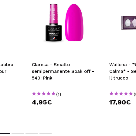
labbra
Claresa - Smalto
Wailoha - *
our
semipermanente Soak off -
Calma* - Se
540: Pink
il trucco
(1)
(
4,95€
17,90€