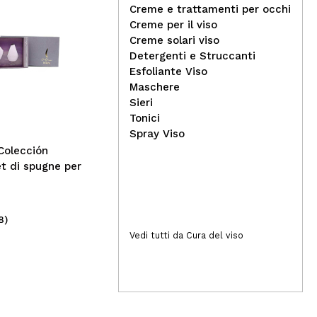
Creme e trattamenti per occhi
Creme per il viso
Creme solari viso
Ard
Detergenti e Struccanti
Jessup Beauty - Set
Las
Esfoliante Viso
pennelli 12 pezzi - T322:
Maschere
Essential Black
Sieri
Tonici
Spray Viso
Colección
t di spugne per
8)
(2)
15,99€
6,
Vedi tutti da Cura del viso