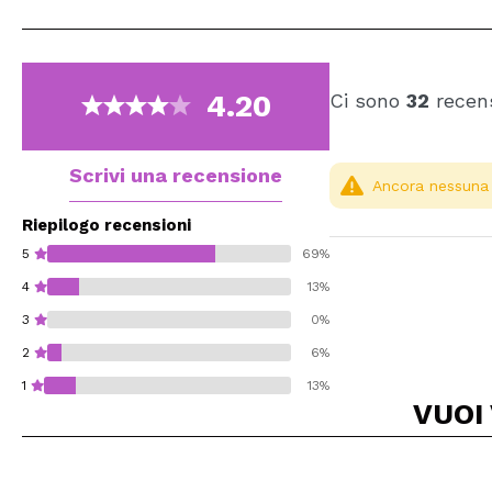
4.20
Ci sono
32
recens
Scrivi una recensione
Ancora nessuna r
Riepilogo recensioni
5
69%
4
13%
3
0%
2
6%
1
13%
VUOI