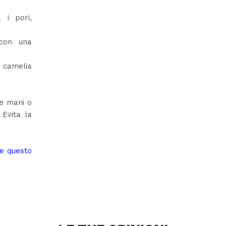
 i pori,
 con una
i camelia
le mani o
 Evita la
te questo