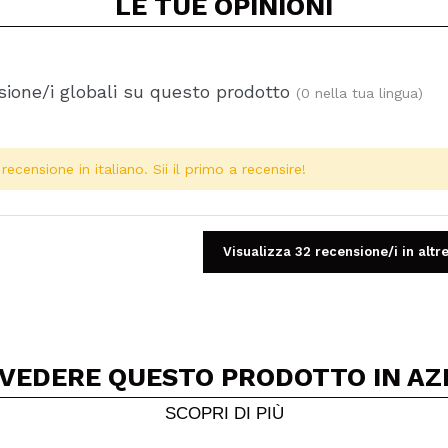
LE TUE
OPINIONI
ione/i globali su questo prodotto
(0 nella tua lingua)
ecensione in italiano. Sii il primo a recensire!
Visualizza 32 recensione/i in altre
 VEDERE QUESTO PRODOTTO IN AZ
Condividi un video o una foto
Il tuo video potrebbe essere il primo. Immaginalo...
SCOPRI DI PIÙ