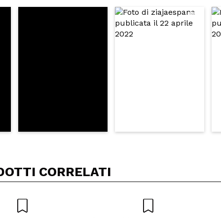
5/
to acquisto?
Si
No
A
DOTTI CORRELATI