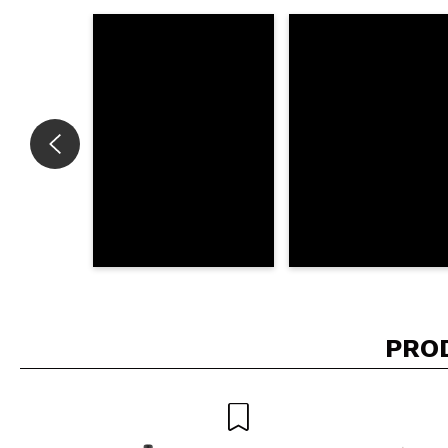
Consiglieresti ques
INVI
PRO