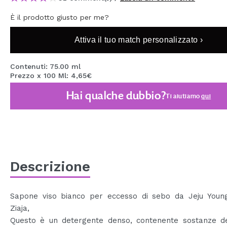
MAQUIFARMA
È il prodotto giusto per me?
KOREA ZONE
Attiva il tuo match personalizzato ›
TRAVEL SIZE
Contenuti: 75.00 ml
NATURE
Prezzo x 100 Ml: 4,65€
Hai qualche dubbio?
Ti aiutiamo
qui
SPECIALE
OUTLET
SONO TORNATI!
PROSSIMAMENTE
Descrizione
BLOG
Sapone viso bianco per eccesso di sebo da Jeju Young
Ziaja,
Questo è un detergente denso, contenente sostanze de