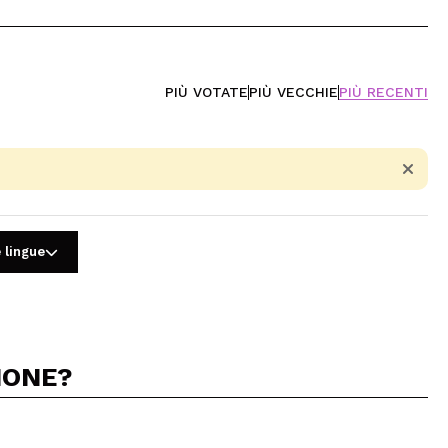
PIÙ VOTATE
PIÙ VECCHIE
PIÙ RECENTI
 lingue
IONE?