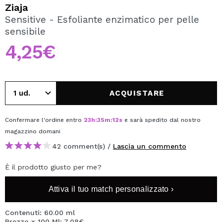
VOGLIO REGISTRARMI
Ziaja
Sensitive - Esfoliante enzimatico per pelle
Creando un account su Maquibeauty.it potrai fare i tuoi
sensibile
acquisti velocemente, controllare lo stato dei tuoi ordini e
consultare le tue operazioni precedenti.
4,25€
CREARE UN ACCOUNT
ACQUISTARE
Confermare l'ordine entro
23
h
:
35
m
:
11
s
e sarà spedito dal nostro
magazzino
domani
42 comment(s) /
Lascia un commento
È il prodotto giusto per me?
Attiva il tuo match personalizzato ›
Contenuti: 60.00 ml
Prezzo x 100 Ml: 7,08€