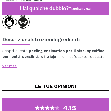
Hai qualche dubbio?
Ti aiutiamo
qui
Descrizione
Istruzioni
Ingredienti
Scopri questo
peeling enzimatico per il viso, specifico
per pelli sensibili, di Ziaja
, un esfoliante delicato
studiato per rinnovare la pelle senza bisogno di attrito.
ver más
La sua formula con papaina, un enzima di origine
vegetale, aiuta a rimuovere le cellule morte dalla
superficie della pelle, lasciandola più liscia, morbida e
LE TUE
OPINIONI
luminosa.
Inoltre, prepara il viso a ricevere al meglio i successivi
trattamenti cosmetici, favorendo la penetrazione dei
principi attivi della tua routine.
4.15
È arricchita con Antileuchina 6, un fattore di protezione