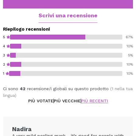
biologica derivato dall'alga Laminaria ochroleuca,
insieme a glicerina, allantoina e provitamina B5,
Scrivi una recensione
ingredienti che donano idratazione, comfort e
morbidezza alla pelle.
Riepilogo recensioni
Ideale per pelli sensibili che desiderano un'esfoliazione
5
67%
efficace, delicata e rispettosa.
4
10%
3
5%
Vegan.
Cruelty free.
2
10%
1
10%
Ci sono
42
recensione/i globali su questo prodotto
(1 nella tua
lingua)
PIÙ VOTATE
PIÙ VECCHIE
PIÙ RECENTI
Nadira
A very mild peeling mask - it's good for people with