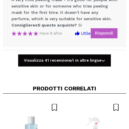
sensitive skin or for someone who tries peeling
mask for the first time. It doesn't have any
perfume, which is very suitable for sensitive skin.
Consiglieresti questo acquisto?
Si
Rispondi
Utile
|
Hace 8 años
Condividi un video o una foto
Il tuo video potrebbe essere il primo. Immaginalo...
Visualizza 41 recensione/i in altre lingue
Consiglieresti questo acquisto?
Si
No
5/5
PRODOTTI CORRELATI
INVIA