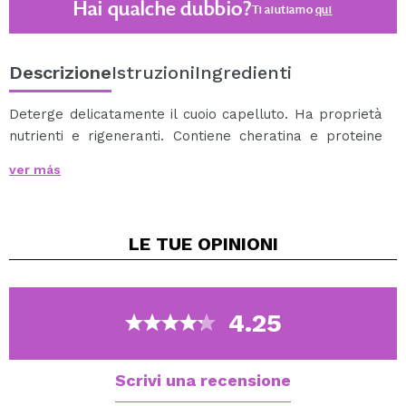
Hai qualche dubbio?
Ti aiutiamo
qui
Descrizione
Istruzioni
Ingredienti
Deterge delicatamente il cuoio capelluto. Ha proprietà
nutrienti e rigeneranti. Contiene cheratina e proteine
del latte di capra che ricostruisce la struttura del
ver más
capello, migliorando la loro flessibilità e prevenire la
sua fragilità. Esso fornisce un volume naturale e
lucentezza ai capelli. Lascia i capelli morbidi facilitando
LE TUE
OPINIONI
la sua acconciatura.
4.25
Scrivi una recensione