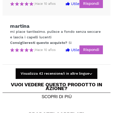
Rispondi
Utile
|
Hace 10 años
Condividi un video o una foto
martina
Il tuo video potrebbe essere il primo. Immaginalo...
mi piace tantissimo. pulisce a fondo senza seccare
e lascia i capelli lucenti
Consiglieresti questo acquisto?
Si
Consiglieresti questo acquisto?
Si
No
Rispondi
Utile
5/5
|
Hace 10 años
INVIA
Visualizza 42 recensione/i in altre lingue
VUOI VEDERE QUESTO PRODOTTO IN
AZIONE?
SCOPRI DI PIÙ