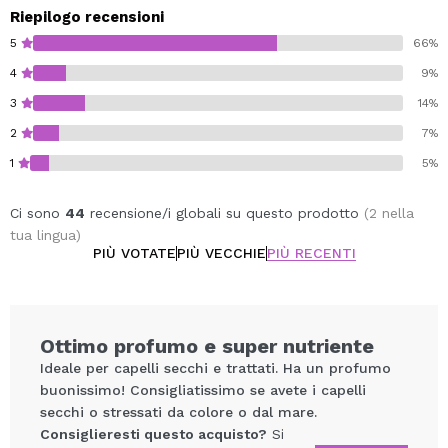
Riepilogo recensioni
5
66%
4
9%
3
14%
2
7%
1
5%
Ci sono
44
recensione/i globali su questo prodotto
(2 nella
tua lingua)
PIÙ VOTATE
PIÙ VECCHIE
PIÙ RECENTI
Ottimo profumo e super nutriente
Ideale per capelli secchi e trattati. Ha un profumo
buonissimo! Consigliatissimo se avete i capelli
secchi o stressati da colore o dal mare.
Consiglieresti questo acquisto?
Si