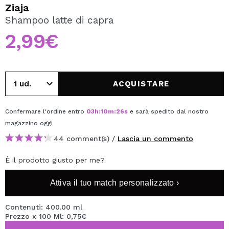
VOGLIO REGISTRARMI
Ziaja
Shampoo latte di capra
Creando un account su Maquibeauty.it potrai fare i tuoi
acquisti velocemente, controllare lo stato dei tuoi ordini e
2,99€
consultare le tue operazioni precedenti.
CREARE UN ACCOUNT
ACQUISTARE
Confermare l'ordine entro
03
h
:
10
m
:
25
s
e sarà spedito dal nostro
magazzino
oggi
44 comment(s) /
Lascia un commento
È il prodotto giusto per me?
Attiva il tuo match personalizzato ›
Contenuti: 400.00 ml
Prezzo x 100 Ml: 0,75€