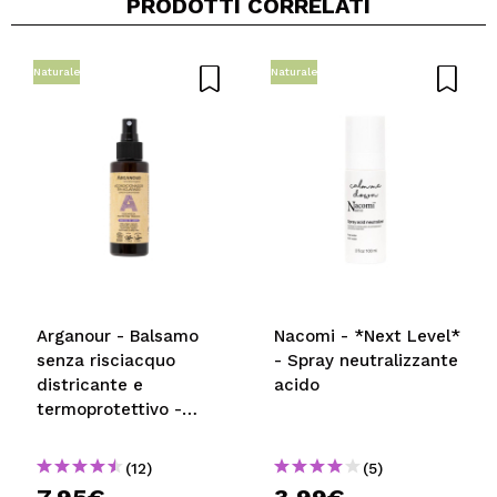
PRODOTTI CORRELATI
Naturale
Naturale
Arganour - Balsamo
Nacomi - *Next Level*
senza risciacquo
- Spray neutralizzante
districante e
acido
termoprotettivo -
Tutti i tipi di capelli
(12)
(5)