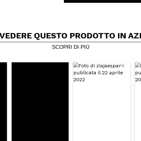
 VEDERE QUESTO PRODOTTO IN AZ
Condividi un video o una foto
Il tuo video potrebbe essere il primo. Immaginalo...
SCOPRI DI PIÙ
5/
to acquisto?
Si
No
A