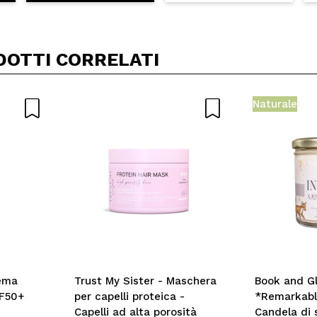
DOTTI CORRELATI
Naturale
rema
Trust My Sister - Maschera
Book and G
PF50+
per capelli proteica -
*Remarkabl
Capelli ad alta porosità
Candela di 