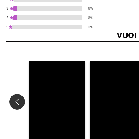
3
6%
2
6%
1
0%
VUOI
Consiglieresti ques
INVI