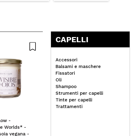
CAPELLI
Accessori
Balsami e maschere
Fissatori
Oli
Miz
Shampoo
W7 - *Oh So Sensitive* -
All
Strumenti per capelli
Correttore ipoallergenico -
Tinte per capelli
2: Fair Neutral
Trattamenti
low -
e Worlds* -
soia vegana -