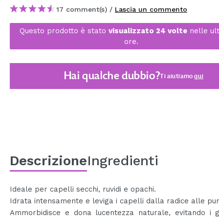
MAQUIFARMA
17 comment(s) /
Lascia un commento
KOREA ZONE
Questo prodotto è stato
visualizzato 24 volte
nelle ul
ore.
TRAVEL SIZE
NATURE
Hai qualche dubbio?
Ti aiutiamo
qui
SPECIALE
OUTLET
SONO TORNATI!
PROSSIMAMENTE
Descrizione
Ingredienti
BLOG
Ideale per capelli secchi, ruvidi e opachi.
Idrata intensamente e leviga i capelli dalla radice alle pu
Ammorbidisce e dona lucentezza naturale, evitando i gr