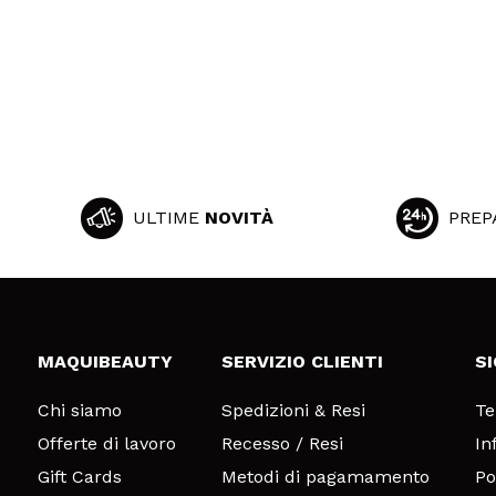
ULTIME
NOVITÀ
PREP
MAQUIBEAUTY
SERVIZIO CLIENTI
S
Chi siamo
Spedizioni & Resi
Te
Offerte di lavoro
Recesso / Resi
In
Gift Cards
Metodi di pagamamento
Po