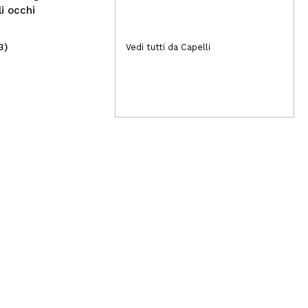
li occhi
3)
(1)
Vedi tutti da Capelli
2,99€
16