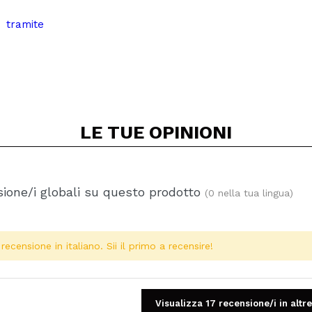
a tramite
LE TUE
OPINIONI
ione/i globali su questo prodotto
(0 nella tua lingua)
ecensione in italiano. Sii il primo a recensire!
Visualizza 17 recensione/i in altre