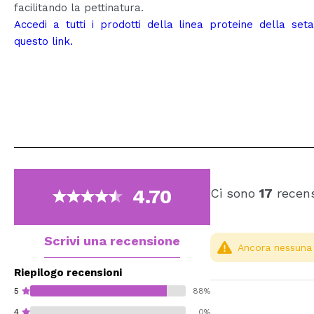
facilitando la pettinatura.
Accedi a tutti i prodotti della linea proteine della set
questo link.
4.70
Ci sono
17
recens
Scrivi una recensione
Ancora nessuna r
Riepilogo recensioni
5
88%
4
0%