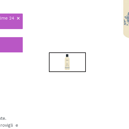
time 24
nte.
ovigli e