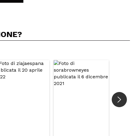
IONE?
5