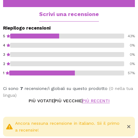
95% ingredienti di origine naturale.
Scrivi una recensione
Vegan.
Riepilogo recensioni
5
43%
4
0%
3
0%
2
0%
1
57%
Ci sono
7
recensione/i globali su questo prodotto
(0 nella tua
lingua)
PIÙ VOTATE
PIÙ VECCHIE
PIÙ RECENTI
Ancora nessuna recensione in italiano. Sii il primo
a recensire!