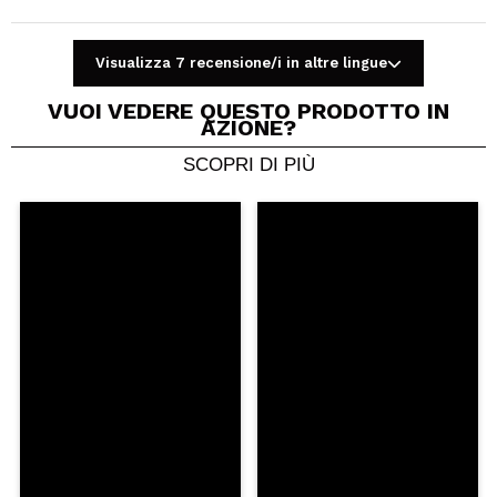
Visualizza 7 recensione/i in altre lingue
VUOI VEDERE QUESTO PRODOTTO IN
AZIONE?
SCOPRI DI PIÙ
Condividi un video o una foto
Il tuo video potrebbe essere il primo. Immaginalo...
Consiglieresti questo acquisto?
Si
No
5/5
INVIA