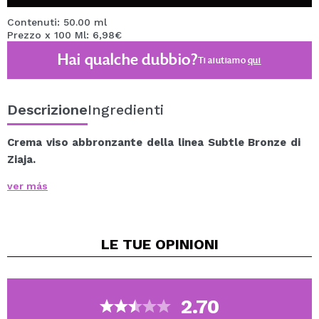
Contenuti: 50.00 ml
Prezzo x 100 Ml: 6,98€
Hai qualche dubbio?
Ti aiutiamo
qui
Descrizione
Ingredienti
Crema viso abbronzante della linea Subtle Bronze di
Ziaja.
Crema viso leggera per pelli spente e stanche che
ver más
dona alla pelle un'abbronzatura naturale senza
esporla ai dannosi raggi solari.
Idrata intensamente l'epidermide e protegge la pelle
LE TUE
OPINIONI
dalla disidratazione.
Rivitalizza, nutre e leviga perfettamente la pelle.
Protegge la pelle dai radicali liberi responsabili
dell'invecchiamento.
2.70
Previene i segni di affaticamento.