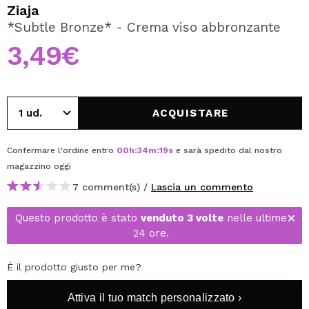
VOGLIO REGISTRARMI
Ziaja
*Subtle Bronze* - Crema viso abbronzante
Creando un account su Maquibeauty.it potrai fare i tuoi
acquisti velocemente, controllare lo stato dei tuoi ordini e
3,49€
consultare le tue operazioni precedenti.
CREARE UN ACCOUNT
ACQUISTARE
Confermare l'ordine entro
00
h
:
34
m
:
18
s
e sarà spedito dal nostro
magazzino
oggi
7 comment(s) /
Lascia un commento
Questo prodotto è stato
venduto 3 volte
nelle ultime
24 ore.
È il prodotto giusto per me?
Attiva il tuo match personalizzato ›