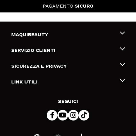
PAGAMENTO
SICURO
MAQUIBEAUTY
Chi siamo
SERVIZIO CLIENTI
Offerte di lavoro
Spedizioni & Resi
SICUREZZA E PRIVACY
Gift Cards
Recesso / Resi
Termini e condizioni
LINK UTILI
Metodi di pagamamento
Informativa sulla privacy
Contattaci
Politica Cookies
SEGUICI
Risoluzione delle controversie online (ODR)