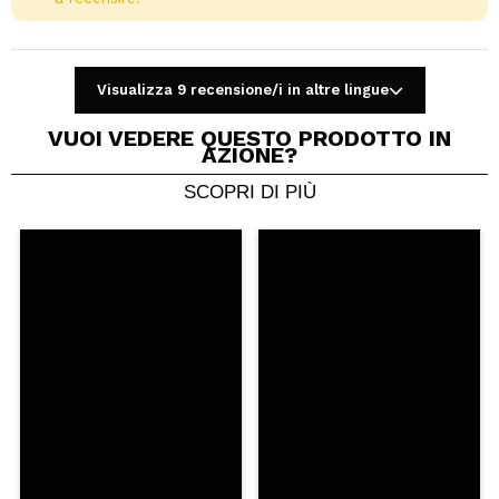
Visualizza 9 recensione/i in altre lingue
VUOI VEDERE QUESTO PRODOTTO IN
AZIONE?
SCOPRI DI PIÙ
Condividi un video o una foto
Il tuo video potrebbe essere il primo. Immaginalo...
Consiglieresti questo acquisto?
Si
No
5/5
INVIA