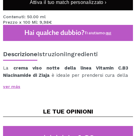
Attiva il tuo match personalizzato ›
Contenuti: 50.00 ml
Prezzo x 100 Ml: 9,98€
Hai qualche dubbio?
Ti aiutiamo
qui
Descrizione
Istruzioni
Ingredienti
La
crema viso notte della linea Vitamin C.B3
Niacinamide di Ziaja
è ideale per prendersi cura della
propria pelle durante il sonno.
ver más
Contiene vitamine attive e un complesso di peptidi
leviganti, la cui formula aiuta a:
Idrata e uniforma il tono della pelle
LE TUE
OPINIONI
Fornire un colorito sano alla pelle
Ottimo per rivitalizzare la pelle e ammorbidirla, con
935 ingredienti di origine naturale.