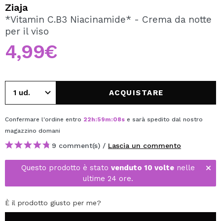
VOGLIO REGISTRARMI
Ziaja
*Vitamin C.B3 Niacinamide* - Crema da notte
Creando un account su Maquibeauty.it potrai fare i tuoi
per il viso
acquisti velocemente, controllare lo stato dei tuoi ordini e
consultare le tue operazioni precedenti.
4,99€
CREARE UN ACCOUNT
ACQUISTARE
Confermare l'ordine entro
22
h
:
59
m
:
08
s
e sarà spedito dal nostro
magazzino
domani
9 comment(s) /
Lascia un commento
Questo prodotto è stato
venduto 10 volte
nelle
ultime 24 ore.
È il prodotto giusto per me?