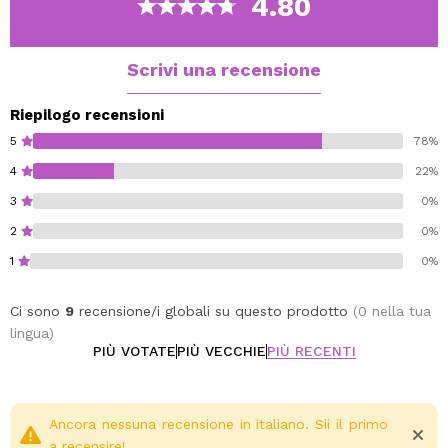
4.80
Vegan.
Scrivi una recensione
Riepilogo recensioni
5
78%
4
22%
3
0%
2
0%
1
0%
Ci sono
9
recensione/i globali su questo prodotto
(0 nella tua
lingua)
PIÙ VOTATE
PIÙ VECCHIE
PIÙ RECENTI
Ancora nessuna recensione in italiano. Sii il primo
a recensire!