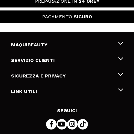
PREPARAZIONE IN
24 ORE*
PAGAMENTO
SICURO
MAQUIBEAUTY
Chi siamo
SERVIZIO CLIENTI
Offerte di lavoro
Spedizioni & Resi
SICUREZZA E PRIVACY
Gift Cards
Recesso / Resi
Termini e condizioni
LINK UTILI
Metodi di pagamamento
Informativa sulla privacy
Contattaci
Politica Cookies
SEGUICI
Risoluzione delle controversie online (ODR)