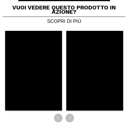
VUOI VEDERE QUESTO PRODOTTO IN
AZIONE?
SCOPRI DI PIÙ
Condividi un video o una foto
Il tuo video potrebbe essere il primo. Immaginalo...
Consiglieresti questo acquisto?
Si
No
5/5
INVIA