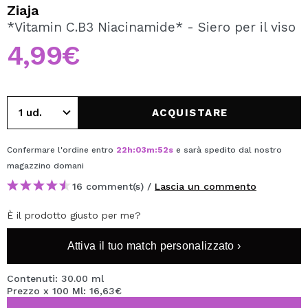
VOGLIO REGISTRARMI
Ziaja
*Vitamin C.B3 Niacinamide* - Siero per il viso
Creando un account su Maquibeauty.it potrai fare i tuoi
acquisti velocemente, controllare lo stato dei tuoi ordini e
4,99€
consultare le tue operazioni precedenti.
CREARE UN ACCOUNT
ACQUISTARE
Confermare l'ordine entro
22
h
:
03
m
:
52
s
e sarà spedito dal nostro
magazzino
domani
16 comment(s) /
Lascia un commento
È il prodotto giusto per me?
Attiva il tuo match personalizzato ›
Contenuti: 30.00 ml
Prezzo x 100 Ml: 16,63€