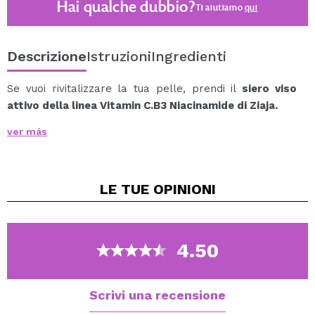
Hai qualche dubbio?
Ti aiutiamo
qui
Descrizione
Istruzioni
Ingredienti
Se vuoi rivitalizzare la tua pelle, prendi il
siero viso
attivo della linea Vitamin C.B3 Niacinamide di Ziaja.
Contiene vitamine energizzanti e un complesso
ver más
peptidico levigante di derivazione naturale.
Questo siero aiuta a rigenerare e rafforzare
attivamente la pelle.
LE TUE
OPINIONI
Inoltre:
rughe levigate
Migliora l'elasticità della pelle e proteggila
Schiarire l'epidermide e uniformare il tono della
4.50
pelle
È un siero dalla texture leggera che lo rende molto
piacevole e comodo da usare.
Scrivi una recensione
Il 96% degli ingredienti di questo prodotto è di origine