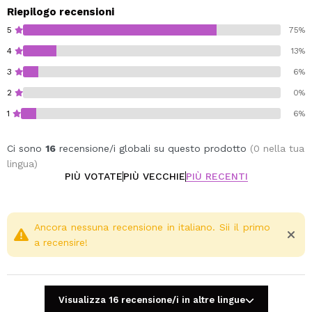
naturale.
Riepilogo recensioni
5
75%
Vegan.
4
13%
3
6%
2
0%
1
6%
Ci sono
16
recensione/i globali su questo prodotto
(0 nella tua
lingua)
PIÙ VOTATE
PIÙ VECCHIE
PIÙ RECENTI
Ancora nessuna recensione in italiano. Sii il primo
a recensire!
Visualizza 16 recensione/i in altre lingue