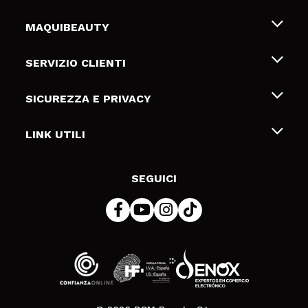
MAQUIBEAUTY
Chi siamo
SERVIZIO CLIENTI
Offerte di lavoro
Spedizioni & Resi
SICUREZZA E PRIVACY
Gift Cards
Recesso / Resi
Termini e condizioni
LINK UTILI
Metodi di pagamamento
Informativa sulla privacy
Contattaci
Politica Cookies
SEGUICI
Risoluzione delle controversie online (ODR)