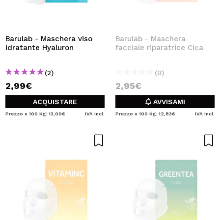
Barulab - Maschera viso
Barulab - Maschera
idratante Hyaluron
facciale riparatrice Cica
(2)
(0)
2,99€
2,95€
ACQUISTARE
AVVISAMI
Prezzo x 100 Kg: 13,00€
IVA Incl.
Prezzo x 100 Kg: 12,83€
IVA Incl.