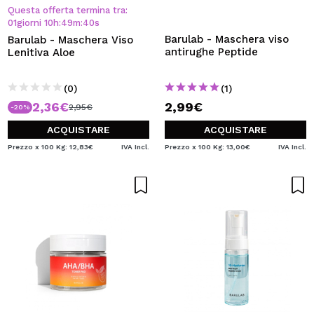
Questa offerta termina tra:
01
giorni
10
h
:
49
m
:
39
s
Barulab - Maschera viso
Barulab - Maschera Viso
antirughe Peptide
Lenitiva Aloe
(0)
(1)
2,36€
2,99€
2,95€
-20%
ACQUISTARE
ACQUISTARE
Prezzo x 100 Kg: 12,83€
IVA Incl.
Prezzo x 100 Kg: 13,00€
IVA Incl.