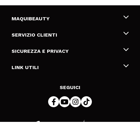
MAQUIBEAUTY
Chi siamo
SERVIZIO CLIENTI
Offerte di lavoro
Spedizioni & Resi
SICUREZZA E PRIVACY
Gift Cards
Recesso / Resi
Termini e condizioni
LINK UTILI
Metodi di pagamamento
Informativa sulla privacy
Contattaci
Politica Cookies
SEGUICI
Risoluzione delle controversie online (ODR)