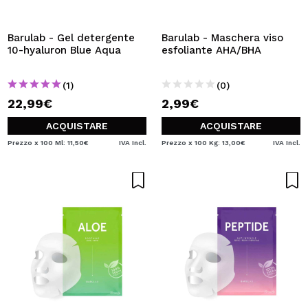
VOGLIO REGISTRARMI
Creando un account su Maquibeauty.it potrai fare i tuoi
Barulab - Gel detergente
Barulab - Maschera viso
acquisti velocemente, controllare lo stato dei tuoi ordini e
10-hyaluron Blue Aqua
esfoliante AHA/BHA
consultare le tue operazioni precedenti.
(1)
(0)
22,99€
2,99€
CREARE UN ACCOUNT
ACQUISTARE
ACQUISTARE
Prezzo x 100 Ml: 11,50€
IVA Incl.
Prezzo x 100 Kg: 13,00€
IVA Incl.