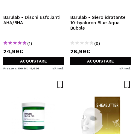
Barulab - Dischi Esfolianti
Barulab - Siero idratante
AHA/BHA
10-hyaluron Blue Aqua
Bubble
(1)
(0)
24,99€
28,99€
ACQUISTARE
ACQUISTARE
Prezzo x 100 Ml: 15,62€
IVA Incl.
IVA Incl.