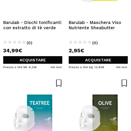
Barulab - Dischi tonificanti
Barulab - Maschera Viso
con estratto di tè verde
Nutriente Sheabutter
(0)
(0)
34,99€
2,95€
ACQUISTARE
ACQUISTARE
Prezzo x 100 Ml: 9,21€
IVA Incl.
Prezzo x 100 Kg: 12,83€
IVA Incl.