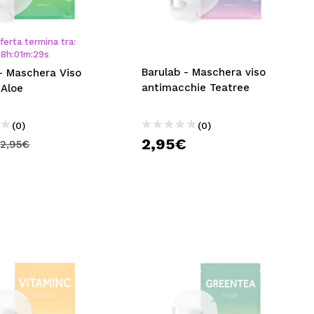
CREARE UN ACCOUNT
ferta termina tra:
08
h
:
01
m
:
29
s
Barulab - Maschera viso
- Maschera Viso
antimacchie Teatree
 Aloe
(0)
(0)
€
2,95€
2,95€