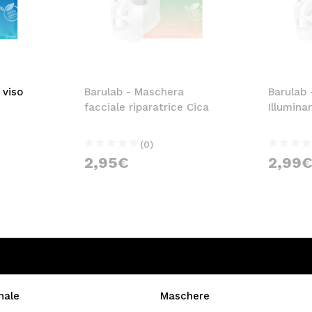
 viso
Barulab - Maschera
Barulab 
facciale riparatrice Cica
Illumina
(0)
2,95€
2,99
nale
Maschere