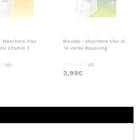
- Maschera Viso
Barulab - Maschera Viso al
nte Vitamin C
Tè Verde Balancing
(0)
(0)
€
2,99€