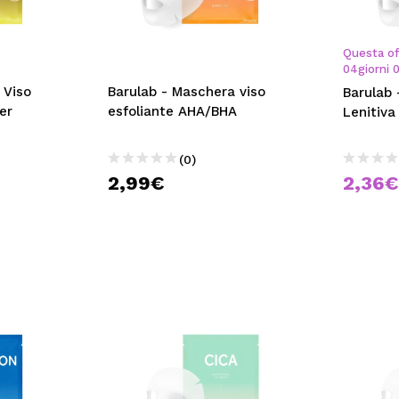
Questa of
04
giorni
 Viso
Barulab - Maschera viso
Barulab 
er
esfoliante AHA/BHA
Lenitiva
(0)
2,99€
2,36