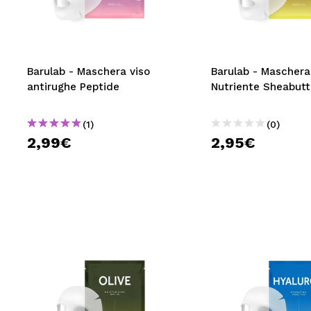
MAQUIFARMA
KOREA ZONE
TRAVEL SIZE
Barulab - Maschera viso
Barulab - Maschera
antirughe Peptide
Nutriente Sheabutt
NATURE
(1)
(0)
2,99€
2,95€
SPECIALE
OUTLET
SONO TORNATI!
PROSSIMAMENTE
BLOG