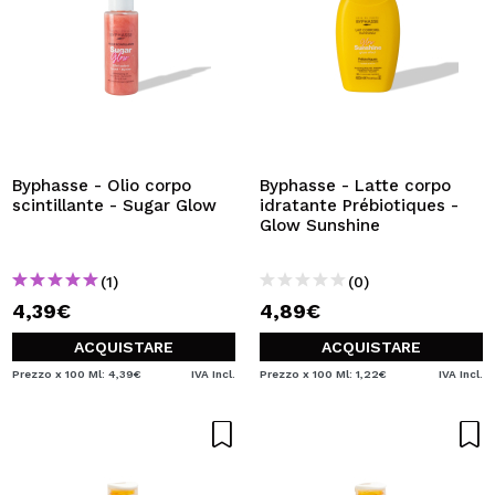
Byphasse - Olio corpo
Byphasse - Latte corpo
scintillante - Sugar Glow
idratante Prébiotiques -
Glow Sunshine
(1)
(0)
4,39€
4,89€
ACQUISTARE
ACQUISTARE
Prezzo x 100 Ml: 4,39€
IVA Incl.
Prezzo x 100 Ml: 1,22€
IVA Incl.