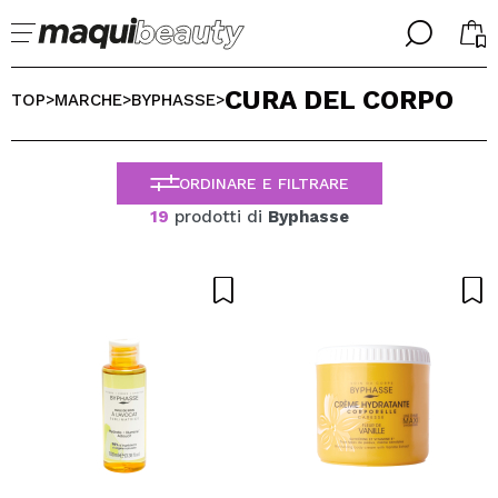
╳
╳
CURA DEL CORPO
SELEZIONA LA TUA LINGUA
TOP
MARCHE
BYPHASSE
>
>
>
Sono già #maquilover, ho un account
BENVENUTO!
ITALIANO
ESPAÑOL
ORDINARE E FILTRARE
ENGLISH
19
prodotti di
Byphasse
FRANCES
ALEMAN
PORTUGUESE
Ha dimenticato la password?
Non ho un account qui