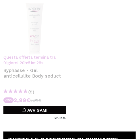
Questa offerta termina tra:
01
giorni
20
h
:
51
m
:
28
s
Byphasse - Gel
anticellulite Body seduct
(9)
2,99€
3,99€
-25%
AVVISAMI
IVA Incl.