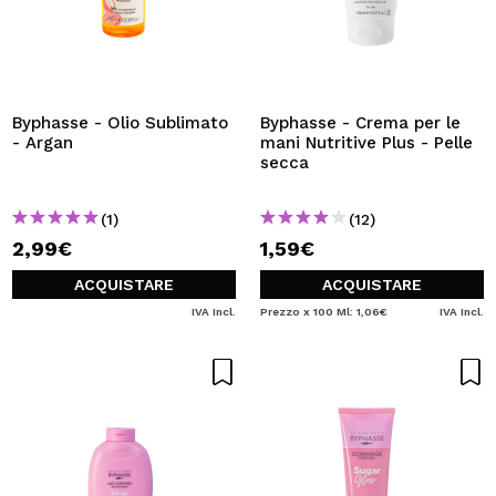
Byphasse - Olio Sublimato
Byphasse - Crema per le
- Argan
mani Nutritive Plus - Pelle
secca
(1)
(12)
2,99€
1,59€
ACQUISTARE
ACQUISTARE
IVA Incl.
Prezzo x 100 Ml: 1,06€
IVA Incl.