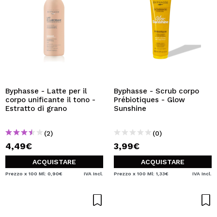
Byphasse - Latte per il
Byphasse - Scrub corpo
corpo unificante il tono -
Prébiotiques - Glow
Estratto di grano
Sunshine
(2)
(0)
4,49€
3,99€
ACQUISTARE
ACQUISTARE
Prezzo x 100 Ml: 0,90€
IVA Incl.
Prezzo x 100 Ml: 1,33€
IVA Incl.