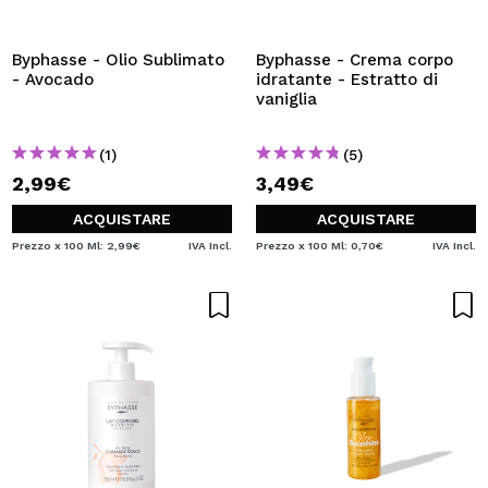
VOGLIO REGISTRARMI
Creando un account su Maquibeauty.it potrai fare i tuoi
Byphasse - Olio Sublimato
Byphasse - Crema corpo
acquisti velocemente, controllare lo stato dei tuoi ordini e
- Avocado
idratante - Estratto di
consultare le tue operazioni precedenti.
vaniglia
(1)
(5)
CREARE UN ACCOUNT
2,99€
3,49€
ACQUISTARE
ACQUISTARE
Prezzo x 100 Ml: 2,99€
IVA Incl.
Prezzo x 100 Ml: 0,70€
IVA Incl.