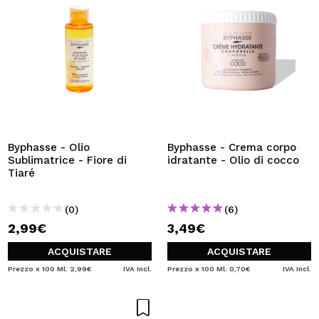
Byphasse - Olio
Byphasse - Crema corpo
Sublimatrice - Fiore di
idratante - Olio di cocco
Tiaré
(0)
(6)
2,99€
3,49€
ACQUISTARE
ACQUISTARE
Prezzo x 100 Ml: 2,99€
IVA Incl.
Prezzo x 100 Ml: 0,70€
IVA Incl.