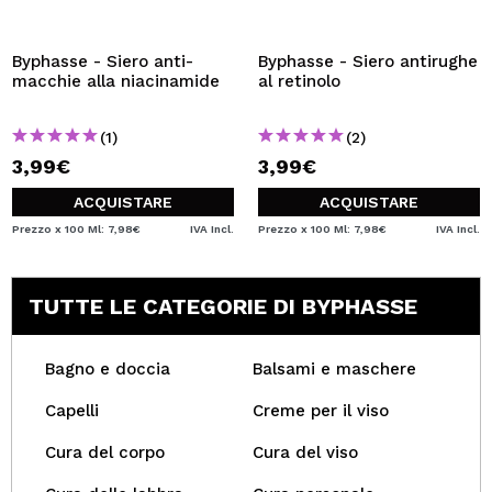
Byphasse - Siero anti-
Byphasse - Siero antirughe
macchie alla niacinamide
al retinolo
(1)
(2)
3,99€
3,99€
ACQUISTARE
ACQUISTARE
Prezzo x 100 Ml: 7,98€
IVA Incl.
Prezzo x 100 Ml: 7,98€
IVA Incl.
TUTTE LE CATEGORIE DI BYPHASSE
Bagno e doccia
Balsami e maschere
Capelli
Creme per il viso
Cura del corpo
Cura del viso