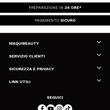
PREPARAZIONE IN
24 ORE*
PAGAMENTO
SICURO
MAQUIBEAUTY
Chi siamo
SERVIZIO CLIENTI
Offerte di lavoro
Spedizioni & Resi
SICUREZZA E PRIVACY
Gift Cards
Recesso / Resi
Termini e condizioni
LINK UTILI
Metodi di pagamamento
Informativa sulla privacy
Contattaci
Politica Cookies
SEGUICI
Risoluzione delle controversie online (ODR)