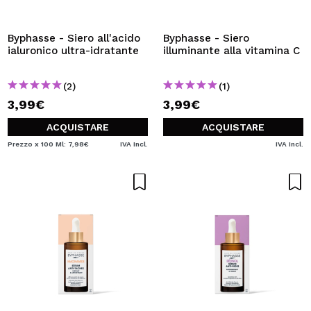
VOGLIO REGISTRARMI
Creando un account su Maquibeauty.it potrai fare i tuoi
Byphasse - Siero all'acido
Byphasse - Siero
acquisti velocemente, controllare lo stato dei tuoi ordini e
ialuronico ultra-idratante
illuminante alla vitamina C
consultare le tue operazioni precedenti.
(2)
(1)
3,99€
3,99€
CREARE UN ACCOUNT
ACQUISTARE
ACQUISTARE
Prezzo x 100 Ml: 7,98€
IVA Incl.
IVA Incl.