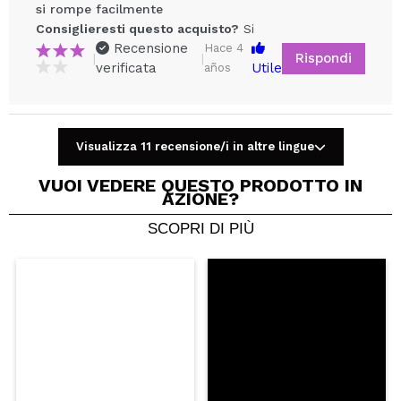
si rompe facilmente
Consiglieresti questo acquisto?
Si
Recensione
Hace 4
Rispondi
|
|
verificata
Utile
años
Visualizza 11 recensione/i in altre lingue
Condividi un video o una foto
Il tuo video potrebbe essere il primo. Immaginalo...
VUOI VEDERE QUESTO PRODOTTO IN
AZIONE?
SCOPRI DI PIÙ
Consiglieresti questo acquisto?
Si
No
5/5
INVIA