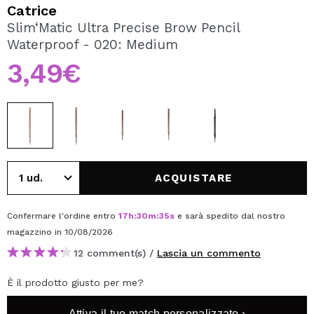
VOGLIO REGISTRARMI
Catrice
Slim‘Matic Ultra Precise Brow Pencil
Creando un account su Maquibeauty.it potrai fare i tuoi
Waterproof - 020: Medium
acquisti velocemente, controllare lo stato dei tuoi ordini e
consultare le tue operazioni precedenti.
3,49€
CREARE UN ACCOUNT
ACQUISTARE
Confermare l'ordine entro
17
h
:
30
m
:
34
s
e sarà spedito dal nostro
magazzino
in 10/08/2026
12 comment(s) /
Lascia un commento
È il prodotto giusto per me?
Attiva il tuo match personalizzato ›