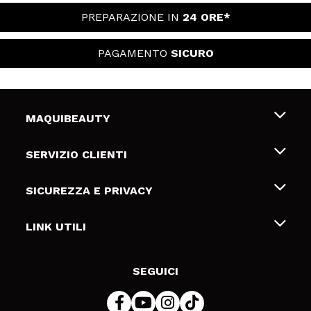
PREPARAZIONE IN
24 ORE*
PAGAMENTO
SICURO
MAQUIBEAUTY
Chi siamo
SERVIZIO CLIENTI
Offerte di lavoro
Spedizioni & Resi
SICUREZZA E PRIVACY
Gift Cards
Recesso / Resi
Termini e condizioni
LINK UTILI
Metodi di pagamamento
Informativa sulla privacy
Contattaci
Politica Cookies
SEGUICI
Risoluzione delle controversie online (ODR)