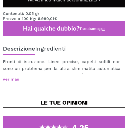
Contenuti: 0.05 gr
Prezzo x 100 Kg: 6.980,01€
Hai qualche dubbio?
Ti aiutiamo
qui
Descrizione
Ingredienti
Fronti di istruzione. Linee precise, capelli sottili non
sono un problema per la ultra slim matita automatica
con un pennello sottile. La texture è impermeabile e
ver más
duraturo. La miniera ha un diametro di 1,5 mm per
definire perfettamente l'arco delle sopracciglia.
LE TUE
OPINIONI
4.25