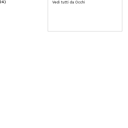
24)
(17)
Vedi tutti da Occhi
7,59€
3,