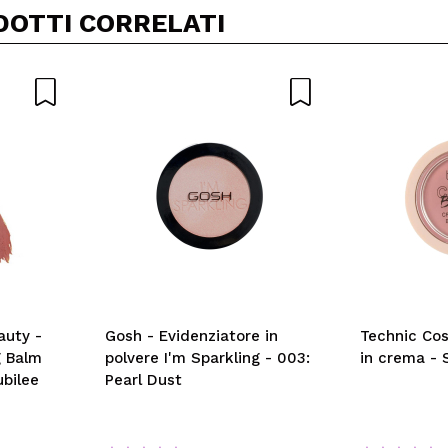
DOTTI CORRELATI
auty -
Gosh - Evidenziatore in
Technic Cos
g Balm
polvere I'm Sparkling - 003:
in crema -
bilee
Pearl Dust