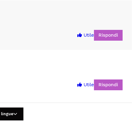
Rispondi
Utile
Rispondi
Utile
5
 lingue