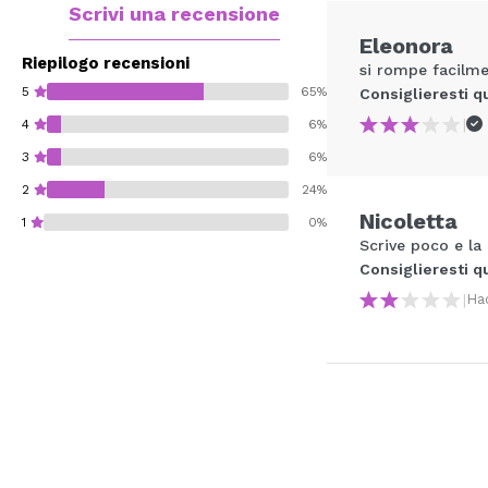
Scrivi una recensione
Eleonora
Riepilogo recensioni
si rompe facilm
5
65%
Consiglieresti q
|
4
6%
3
6%
2
24%
Nicoletta
1
0%
Scrive poco e la
Consiglieresti q
|
Ha
Consiglieresti ques
INVI