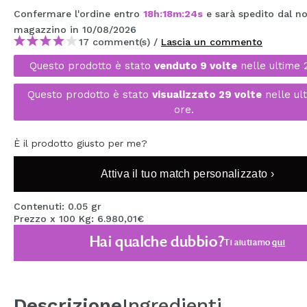
MAQUIFARMA
Confermare l'ordine entro
18
h
:
18
m
:
23
s
e sarà spedito dal no
magazzino
in 10/08/2026
KOREA ZONE
17 comment(s) /
Lascia un commento
Questo prodotto è stato
venduto 9 volte
nelle ultime 
TRAVEL SIZE
NATURE
Questo prodotto è stato
visualizzato 29 volte
nelle ul
ore.
SPECIALE
È il prodotto giusto per me?
OUTLET
Attiva il tuo match personalizzato ›
SONO TORNATI!
Contenuti: 0.05 gr
Prezzo x 100 Kg: 6.980,01€
PROSSIMAMENTE
Hai qualche dubbio?
Ti aiutiamo
qui
BLOG
Descrizione
Ingredienti