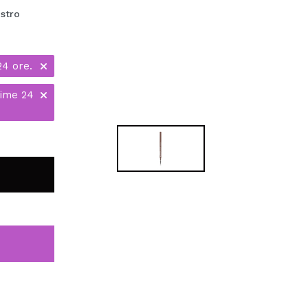
stro
24 ore.
time 24