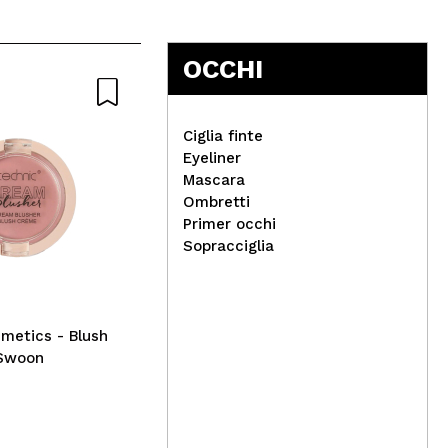
OCCHI
Ciglia finte
Eyeliner
Mascara
W7 - Palette pigmenti
Ombretti
pressati My Atlantis
Mag
Primer occhi
Sha
Sopracciglia
liq
metics - Blush
 Swoon