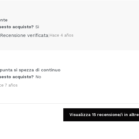
ente
uesto acquisto?
Si
Recensione verificata
|
Hace 4 años
 punta si spezza di continuo
Condividi un video o una foto
uesto acquisto?
No
Il tuo video potrebbe essere il primo. Immaginalo...
ce 7 años
5/
to acquisto?
Si
No
A
Visualizza 15 recensione/i in altre