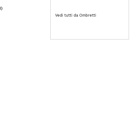
1)
(2)
5,95€
2,
Vedi tutti da Ombretti