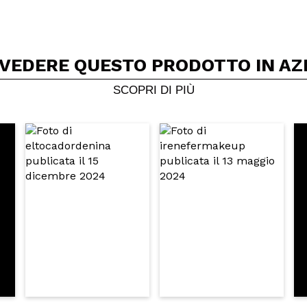
 VEDERE QUESTO PRODOTTO IN AZ
Condividi un video o una foto
Il tuo video potrebbe essere il primo. Immaginalo...
SCOPRI DI PIÙ
5/
to acquisto?
Si
No
A