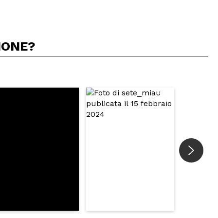
IONE?
5