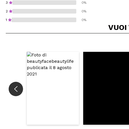
3
0%
2
0%
1
0%
VUOI
Consiglieresti ques
INVI