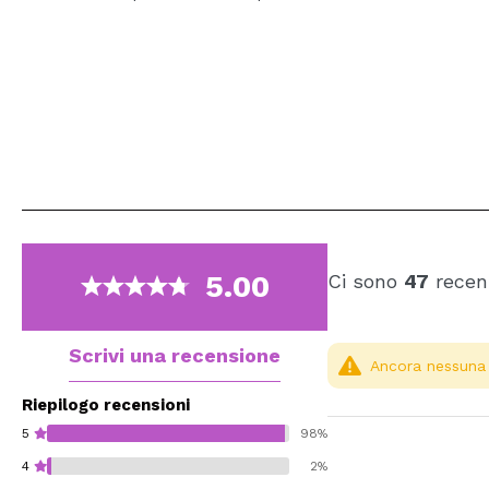
5.00
Ci sono
47
recens
Scrivi una recensione
Ancora nessuna r
Riepilogo recensioni
5
98%
4
2%