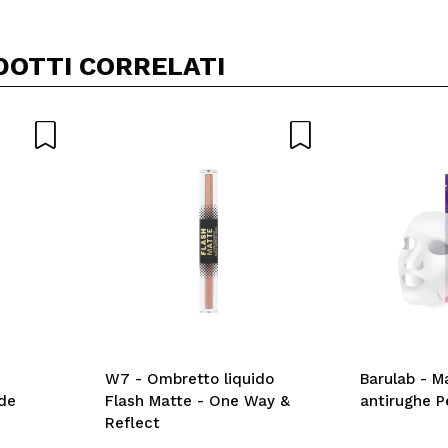
DOTTI CORRELATI
W7 - Ombretto liquido
Barulab - M
ide
Flash Matte - One Way &
antirughe P
Reflect