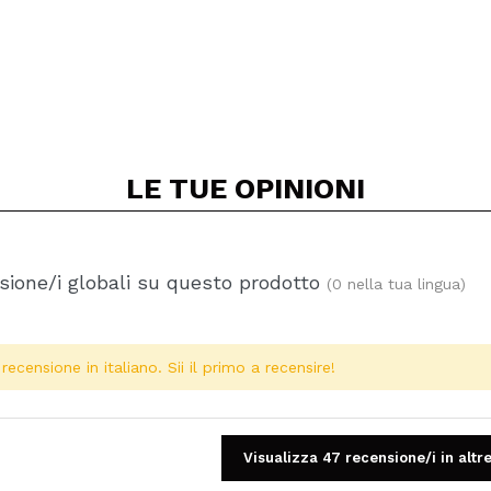
LE TUE
OPINIONI
ione/i globali su questo prodotto
(0 nella tua lingua)
ecensione in italiano. Sii il primo a recensire!
Visualizza 47 recensione/i in altre