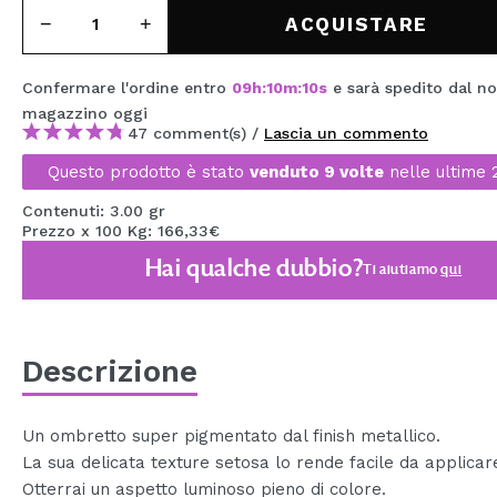
MAQUIFARMA
ACQUISTARE
KOREA ZONE
Confermare l'ordine entro
09
h
:
10
m
:
10
s
e sarà spedito dal no
TRAVEL SIZE
magazzino
oggi
47 comment(s) /
Lascia un commento
NATURE
Questo prodotto è stato
venduto 9 volte
nelle ultime 
Contenuti: 3.00 gr
SPECIALE
Prezzo x 100 Kg: 166,33€
Hai qualche dubbio?
OUTLET
Ti aiutiamo
qui
SONO TORNATI!
PROSSIMAMENTE
Descrizione
BLOG
Un ombretto super pigmentato dal finish metallico.
La sua delicata texture setosa lo rende facile da applicar
Otterrai un aspetto luminoso pieno di colore.