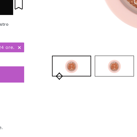
stro
24 ore.
e.