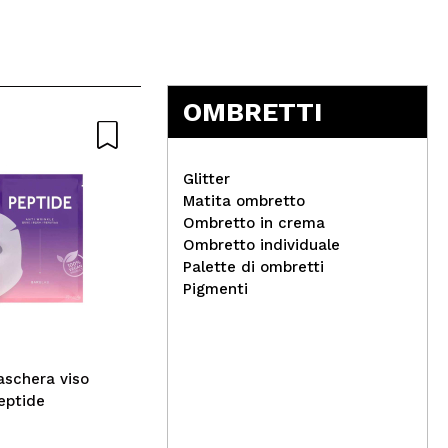
OMBRETTI
Glitter
Matita ombretto
Ombretto in crema
Brushworks -
Ombretto individuale
Copricapezzoli
La 
Palette di ombretti
Deo
Pigmenti
Van
aschera viso
eptide