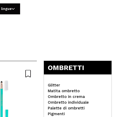
 lingue
5
OMBRETTI
Naturale
Glitter
Matita ombretto
Ombretto in crema
IDC
Ombretto individuale
pen
Palette di ombretti
Pigmenti