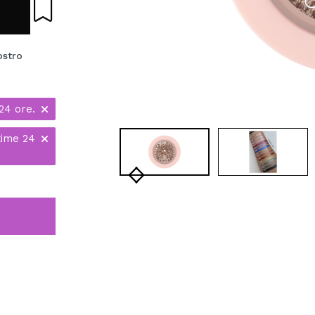
ostro
24 ore.
time 24