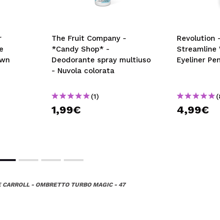
The Fruit Company -
Revolution - Eyeliner
e
*Candy Shop* -
Streamline 
own
Deodorante spray multiuso
Eyeliner Pen
- Nuvola colorata
(1)
(
1,99€
4,99€
 CARROLL - OMBRETTO TURBO MAGIC - 47