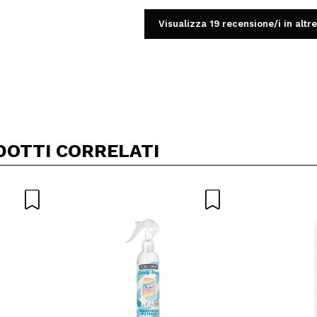
Visualizza 19 recensione/i in altre
Condividi un video o una foto
Il tuo video potrebbe essere il primo. Immaginalo...
DOTTI CORRELATI
5/
to acquisto?
Si
No
A