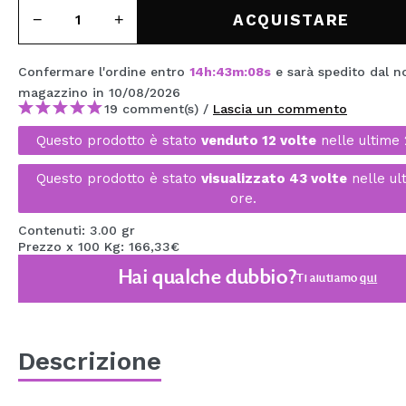
MAQUIFARMA
ACQUISTARE
KOREA ZONE
Confermare l'ordine entro
14
h
:
43
m
:
07
s
e sarà spedito dal n
TRAVEL SIZE
magazzino
in 10/08/2026
19 comment(s) /
Lascia un commento
NATURE
Questo prodotto è stato
venduto 12 volte
nelle ultime 
Questo prodotto è stato
visualizzato 43 volte
nelle ul
SPECIALE
ore.
OUTLET
Contenuti: 3.00 gr
Prezzo x 100 Kg: 166,33€
SONO TORNATI!
Hai qualche dubbio?
Ti aiutiamo
qui
PROSSIMAMENTE
BLOG
Descrizione