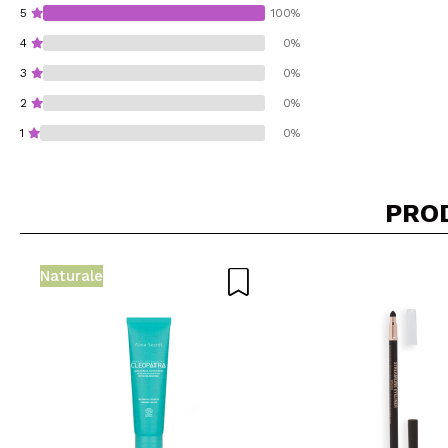
5
100%
4
0%
3
0%
2
0%
1
0%
PRO
Consiglieresti ques
Naturale
INVI