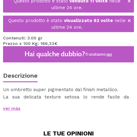
Questo prodotto è stato
venduto 11 volte
nelle
ultime 24 ore.
Questo prodotto è stato
visualizzato 62 volte
nelle
ultime 24 ore.
Contenuti: 3.00 gr
Prezzo x 100 Kg: 166,33€
Hai qualche dubbio?
Ti aiutiamo
qui
Descrizione
Un ombretto super pigmentato dal finish metallico.
La sua delicata texture setosa lo rende facile da
applicare.
ver más
Otterrai un aspetto luminoso pieno di colore.
LE TUE
OPINIONI