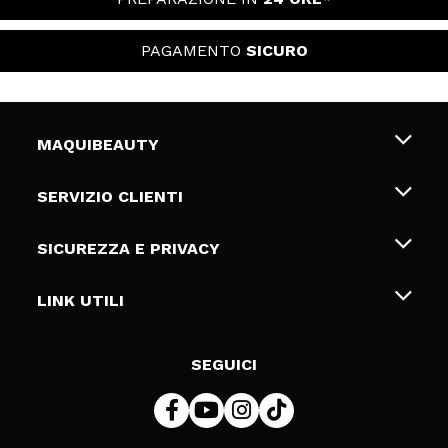
PAGAMENTO
SICURO
MAQUIBEAUTY
Chi siamo
SERVIZIO CLIENTI
Offerte di lavoro
Spedizioni & Resi
SICUREZZA E PRIVACY
Gift Cards
Recesso / Resi
Termini e condizioni
LINK UTILI
Metodi di pagamamento
Informativa sulla privacy
Contattaci
Politica Cookies
SEGUICI
Risoluzione delle controversie online (ODR)