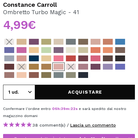
VOGLIO REGISTRARMI
Constance Carroll
Ombretto Turbo Magic - 41
Creando un account su Maquibeauty.it potrai fare i tuoi
acquisti velocemente, controllare lo stato dei tuoi ordini e
4,99€
consultare le tue operazioni precedenti.
CREARE UN ACCOUNT
ACQUISTARE
Confermare l'ordine entro
06
h
:
39
m
:
22
s
e sarà spedito dal nostro
magazzino
domani
38 comment(s) /
Lascia un commento