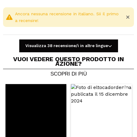
Ancora nessuna recensione in italiano. Sii il primo
a recensire!
Visualizza 38 recensione/i in altre lingue
VUOI VEDERE QUESTO PRODOTTO IN
AZIONE?
SCOPRI DI PIÙ
Condividi un video o una foto
Il tuo video potrebbe essere il primo. Immaginalo...
Consiglieresti questo acquisto?
Si
No
5/5
INVIA