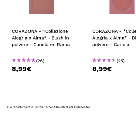
MAQUIFARMA
KOREA ZONE
TRAVEL SIZE
CORAZONA - *Collezione
CORAZONA - *Colle
Alegría x Alma* - Blush in
Alegría x Alma* - B
NATURE
polvere - Canela en Rama
polvere - Caricia
(26)
(25)
SPECIALE
8,99€
8,99€
OUTLET
SONO TORNATI!
PROSSIMAMENTE
TOP
>
MARCHE
>
CORAZONA
>
BLUSH IN POLVERE
BLOG