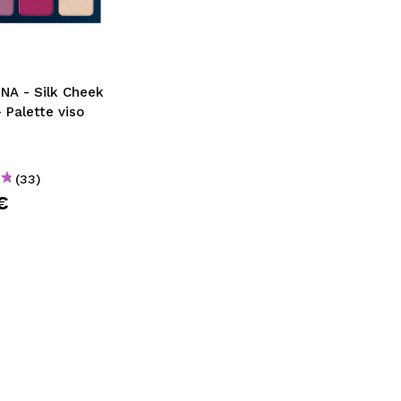
CREARE UN ACCOUNT
A - Silk Cheek
- Palette viso
(33)
€