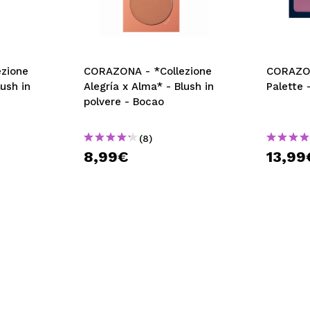
zione
CORAZONA - *Collezione
CORAZON
lush in
Alegría x Alma* - Blush in
Palette 
polvere - Bocao
(8)
8,99€
13,99