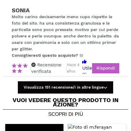
Condividi un video o una foto
SONIA
Il tuo video potrebbe essere il primo. Immaginalo...
Molto carino decisamente meno cupo rispetto le
foto del sito. ha una consistenza granulosa e le
particelle sono poco pressate. motivo per cui perde
Consiglieresti questo acquisto?
Si
No
polvere e perle ovunque. anche dentro la palette. da
5/5
usare con parsimonia e solo con un ottimo primer
per glitter.
Consiglieresti questo acquisto?
INVIA
Si
Recensione
Hace 4
Rispondi
Utile
|
|
verificata
años
(1)
Visualizza 151 recensione/i in altre lingue
VUOI VEDERE QUESTO PRODOTTO IN
AZIONE?
SCOPRI DI PIÙ