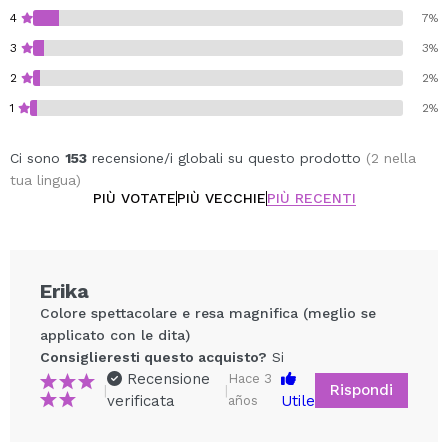
4
7%
Cruelty free.
3
3%
Vegan.
2
2%
1
2%
Ci sono
153
recensione/i globali su questo prodotto
(2 nella
tua lingua)
PIÙ VOTATE
PIÙ VECCHIE
PIÙ RECENTI
Erika
Colore spettacolare e resa magnifica (meglio se
applicato con le dita)
Consiglieresti questo acquisto?
Si
Recensione
Hace 3
Rispondi
|
|
verificata
Utile
años