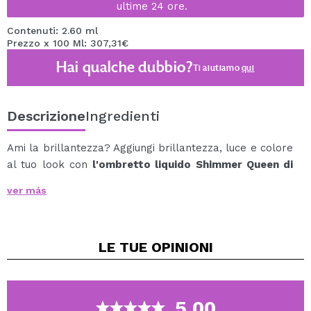
ultime 24 ore.
Contenuti: 2.60 ml
Prezzo x 100 Ml: 307,31€
Hai qualche dubbio?
Ti aiutiamo
qui
Descrizione
Ingredienti
Ami la brillantezza? Aggiungi brillantezza, luce e colore
al tuo look con
l'ombretto liquido Shimmer Queen di
CORAZONA
!
ver más
Divertiti e crea i look più festosi e abbaglianti con quelli
che saranno i tuoi nuovi tesori di questa stagione:
gli
ombretti liquidi Shimmer Queen
.
LE TUE
OPINIONI
La sua texture liquida rende questo ombretto
incredibilmente duraturo, mantenendolo in posizione
per ore. Una volta asciutto, rimarrà intatto sulla
palpebra.
5.00