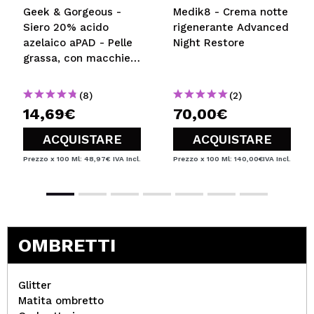
Geek & Gorgeous -
Medik8 - Crema notte
Siero 20% acido
rigenerante Advanced
azelaico aPAD - Pelle
Night Restore
grassa, con macchie o
arrossamento
(8)
(2)
14,69€
70,00€
ACQUISTARE
ACQUISTARE
Prezzo x 100 Ml: 48,97€
IVA Incl.
Prezzo x 100 Ml: 140,00€
IVA Incl.
OMBRETTI
Glitter
Matita ombretto