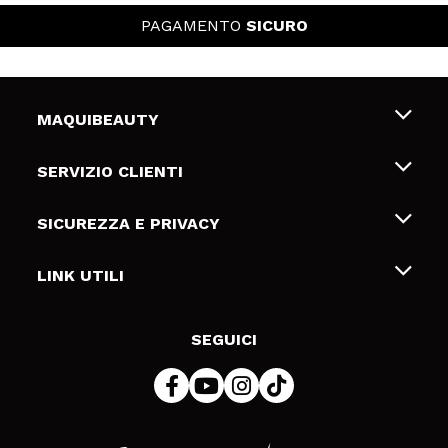
PAGAMENTO
SICURO
MAQUIBEAUTY
Chi siamo
SERVIZIO CLIENTI
Offerte di lavoro
Spedizioni & Resi
SICUREZZA E PRIVACY
Gift Cards
Recesso / Resi
Termini e condizioni
LINK UTILI
Metodi di pagamamento
Informativa sulla privacy
Contattaci
Politica Cookies
SEGUICI
Risoluzione delle controversie online (ODR)