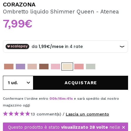
VOGLIO REGISTRARMI
CORAZONA
Ombretto liquido Shimmer Queen - Atenea
Creando un account su Maquibeauty.it potrai fare i tuoi
acquisti velocemente, controllare lo stato dei tuoi ordini e
7,99€
consultare le tue operazioni precedenti.
CREARE UN ACCOUNT
ACQUISTARE
Confermare l'ordine entro
00
h
:
16
m
:
40
s
e sarà spedito dal nostro
magazzino
oggi
13 comment(s) /
Lascia un commento
Questo prodotto è stato
visualizzato 28 volte
nelle