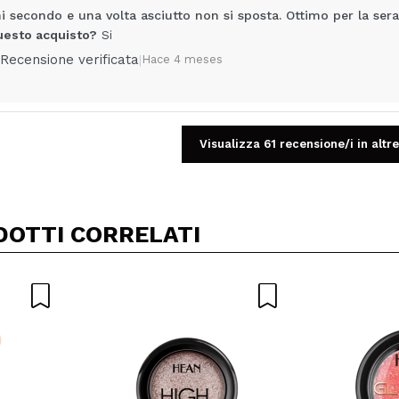
i secondo e una volta asciutto non si sposta. Ottimo per la sera
uesto acquisto?
Si
Recensione verificata
|
Hace 4 meses
Visualizza 61 recensione/i in altre
Condividi un video o una foto
Il tuo video potrebbe essere il primo. Immaginalo...
DOTTI CORRELATI
5/
to acquisto?
Si
No
A