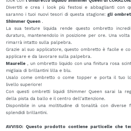
look con
l'ombretto liquido Shimmer Queen di CORAZON
Divertiti e crea i look più festosi e abbaglianti con q
saranno i tuoi nuovi tesori di questa stagione:
gli ombrett
Shimmer Queen
.
La sua texture liquida rende questo ombretto incredi
duraturo, mantenendolo in posizione per ore. Una volta 
rimarrà intatto sulla palpebra.
Grazie al suo applicatore, questo ombretto è facile e 
applicare e da lavorare sulla palpebra.
Maurelle
, un ombretto liquido con una finitura rosa scint
migliaia di brillantini lilla e blu.
Usalo come ombretto o come topper e porta il tuo l
livello superiore!
Con questi ombretti liquidi Shimmer Queen sarai la reg
della pista da ballo e il centro dell'attenzione.
Disponibile in una moltitudine di tonalità con diverse f
splendidi brillantini.
AVVISO: Questo prodotto contiene particelle che t