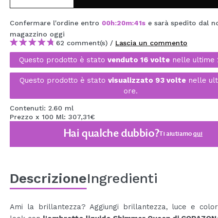
MAQUIFARMA
Confermare l'ordine entro
00
h
:
20
m
:
41
s
e sarà spedito dal n
KOREA ZONE
magazzino
oggi
62 comment(s) /
Lascia un commento
TRAVEL SIZE
Questo prodotto è stato
venduto 16 volte
nelle ultime 
NATURE
Questo prodotto è stato
visualizzato 93 volte
nelle ul
ore.
SPECIALE
Contenuti: 2.60 ml
Prezzo x 100 Ml: 307,31€
OUTLET
Hai qualche dubbio?
Ti aiutiamo
qui
SONO TORNATI!
PROSSIMAMENTE
Descrizione
Ingredienti
BLOG
Ami la brillantezza? Aggiungi brillantezza, luce e colo