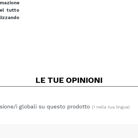
rmazione
del tutto
lizzando
LE TUE
OPINIONI
ione/i globali su questo prodotto
(1 nella tua lingua)