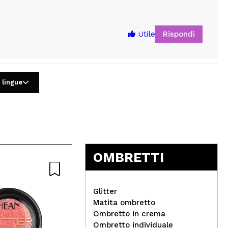
Rispondi
Utile
 lingue
5
OMBRETTI
Glitter
Matita ombretto
Ombretto in crema
Ombretto individuale