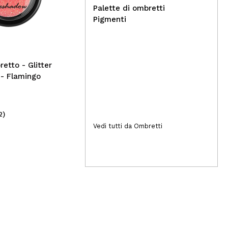
Palette di ombretti
Eigshow - *Magician
Tec
Pigmenti
Series* - Set di pennelli (18
ros
pezzi) - Galaxy Silver
Sum
etto - Glitter
- Flamingo
2)
(3)
39,99€
2,
Vedi tutti da Ombretti