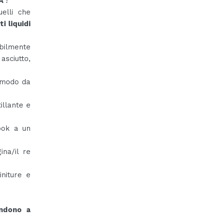
A
!
uelli che
i liquidi
bilmente
asciutto,
comodo da
illante e
ook a un
ina/il re
initure e
endono a