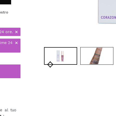
ostro
24 ore.
time 24
re al tuo