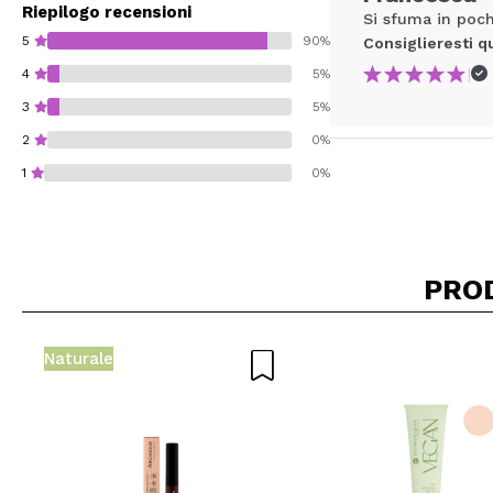
Riepilogo recensioni
Si sfuma in poch
5
90%
Consiglieresti q
|
4
5%
3
5%
2
0%
1
0%
PRO
Consiglieresti ques
INVI
Naturale