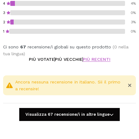
4
4%
3
0%
2
3%
1
0%
Ci sono
67
recensione/i globali su questo prodotto
(0 nella
tua lingua)
PIÙ VOTATE
PIÙ VECCHIE
PIÙ RECENTI
Ancora nessuna recensione in italiano. Sii il primo
a recensire!
Visualizza 67 recensione/i in altre lingue