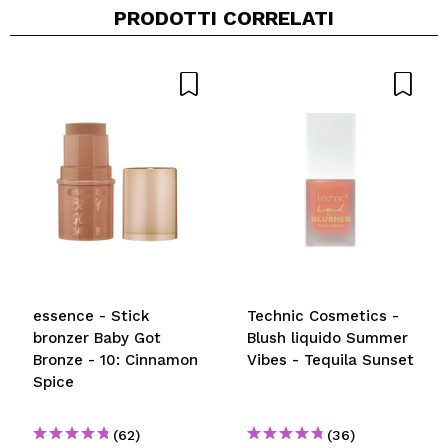
PRODOTTI CORRELATI
Condividi un video o una foto
Il tuo video potrebbe essere il primo. Immaginalo...
Consiglieresti questo acquisto?
Si
No
5/5
INVIA
essence - Stick
Technic Cosmetics -
bronzer Baby Got
Blush liquido Summer
Bronze - 10: Cinnamon
Vibes - Tequila Sunset
Spice
(62)
(36)