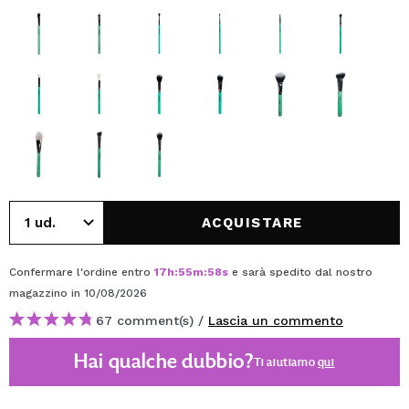
ACQUISTARE
Confermare l'ordine entro
17
h
:
55
m
:
58
s
e sarà spedito dal nostro
magazzino
in 10/08/2026
67 comment(s) /
Lascia un commento
Hai qualche dubbio?
Ti aiutiamo
qui