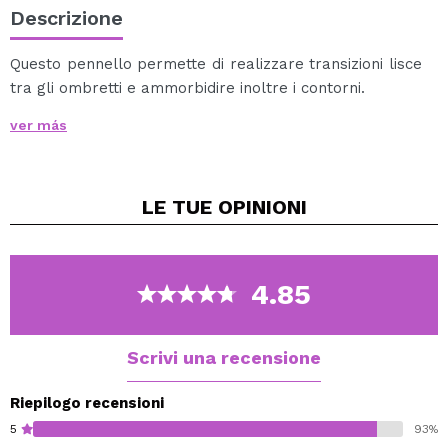
Descrizione
Questo pennello permette di realizzare transizioni lisce
tra gli ombretti e ammorbidire inoltre i contorni.
Ideale per applicare ombretti occhi in polvere
ver más
compatta o libera.
Applica il colore delicatamente con una grande facilità,
ottenendo un bellissimo effetto sfumato preciso.
LE TUE
OPINIONI
Meraviglioso design in un colore verde-acqua marina
100% Setole sintetiche.
Cruelty free.
Vegan.
4.85
Scrivi una recensione
Riepilogo recensioni
5
93%