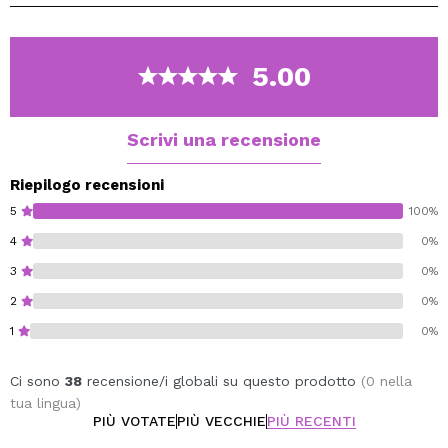
semplice.
È tutto ciò che abbiamo chiesto da un pennello come
questo. Non vorrai usarne un altro, promesso.
5.00
Suggerimento: prova ad usarlo per applicare il
contorno sul naso, rimarrai sorpreso.
Scrivi una recensione
Senza crudeltà.
Vegano.
Riepilogo recensioni
5
100%
4
0%
3
0%
2
0%
1
0%
Ci sono
38
recensione/i globali su questo prodotto
(0 nella
tua lingua)
PIÙ VOTATE
PIÙ VECCHIE
PIÙ RECENTI