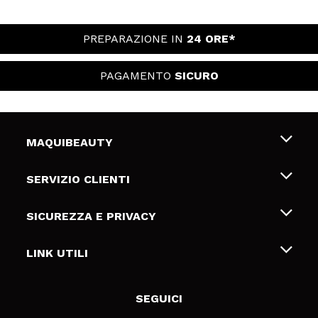
PREPARAZIONE IN
24 ORE*
PAGAMENTO
SICURO
MAQUIBEAUTY
Chi siamo
SERVIZIO CLIENTI
Offerte di lavoro
Spedizioni & Resi
SICUREZZA E PRIVACY
Gift Cards
Recesso / Resi
Termini e condizioni
LINK UTILI
Metodi di pagamamento
Informativa sulla privacy
Contattaci
Politica Cookies
SEGUICI
Risoluzione delle controversie online (ODR)