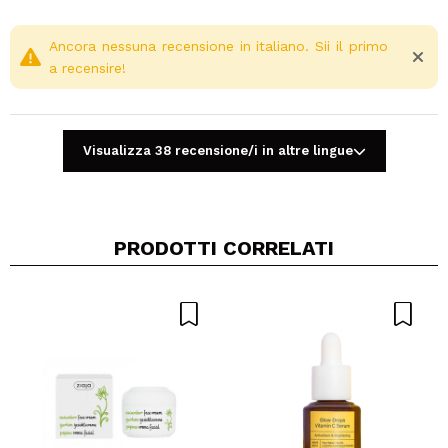
Ancora nessuna recensione in italiano. Sii il primo
a recensire!
Visualizza 38 recensione/i in altre lingue
PRODOTTI CORRELATI
Condividi un video o una foto
Il tuo video potrebbe essere il primo. Immaginalo...
Consiglieresti questo acquisto?
Si
No
5/5
INVIA