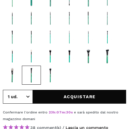
ACQUISTARE
Confermare l'ordine entro
23
h
:
07
m
:
30
s
e sarà spedito dal nostro
magazzino
domani
38 comment(s) /
Lascia un commento