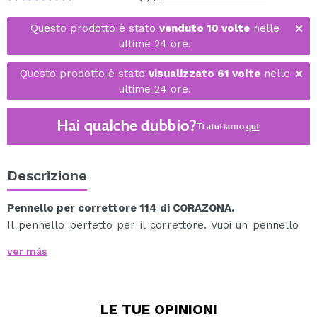
Questo prodotto è stato
venduto 10 volte
nelle
ultime 24 ore.
Questo prodotto è stato
visualizzato 61 volte
nelle
ultime 24 ore.
Hai qualche dubbio?
Ti aiutiamo
qui
Descrizione
Pennello per correttore 114 di CORAZONA.
Il pennello perfetto per il correttore. Vuoi un pennello
che svolga il compito di applicare, stendere, sfumare e
ver más
sfumare rapidamente? Ce l'abbiamo.
Il suo taglio dritto e smussato, aggiunto alla fermezza e
alla densità dei suoi peli, lo rende ideale per lasciare il
LE TUE
OPINIONI
correttore integrato nelle occhiaie in modo molto